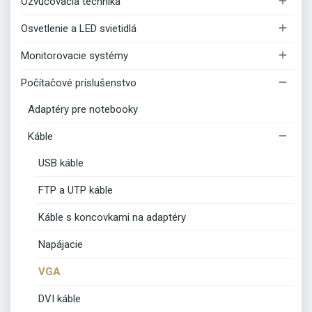

Ozvučovacia technika

Osvetlenie a LED svietidlá

Monitorovacie systémy

Počítačové príslušenstvo
Adaptéry pre notebooky

Káble
USB káble
FTP a UTP káble
Káble s koncovkami na adaptéry
Napájacie
VGA
DVI káble