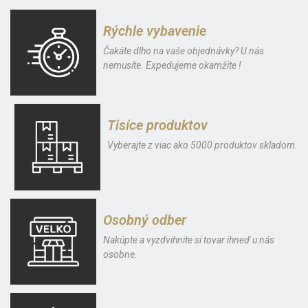
Rýchle vybavenie
Čakáte dlho na vaše objednávky? U nás
nemusíte. Expedujeme okamžite !
Tisíce produktov
Vyberajte z viac ako 5000 produktov skladom.
Osobný odber
Nakúpte a vyzdvihnite si tovar ihneď u nás
osobne.