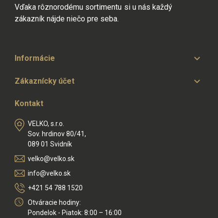
Vďaka rôznorodému sortimentu si u nás každý
zákazník nájde niečo pre seba.

Informácie

Zákaznícky účet
Kontakt
VELKO, s.r.o.
Sov. hrdinov 80/41,
089 01 Svidník
velko@velko.sk
info@velko.sk
+421 54 788 1520
Otváracie hodiny:
Pondelok - Piatok: 8:00 – 16:00