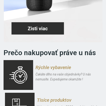
Prečo nakupovať práve u nás
Rýchle vybavenie
Čakáte dlho na vaše objednávky? U nás
nemusíte. Expedujeme okamžite !
Tisíce produktov