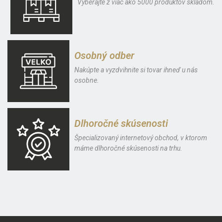
Vyberajte z viac ako 5000 produktov skladom.
Osobný odber
Nakúpte a vyzdvihnite si tovar ihneď u nás
osobne.
Dlhoročné skúsenosti
Špecializovaný internetový obchod, v ktorom
máme dlhoročné skúsenosti na trhu.