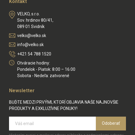
Kontakt
VELKO, s.r.o.
Sov. hrdinov 80/41,
089 01 Svidník
velko@velko.sk
info@velko.sk
+421 54 788 1520
Otváracie hodiny:
Pondelok - Piatok: 8:00 – 16:00
Sobota - Nedeľa: zatvorené
Newsletter
BUĎTE MEDZI PRVÝMI, KTORÍ OBJAVIA NAŠE NAJNOVŠIE
PRODUKTY A EXKLUZÍVNE PONUKY!
Odoberať