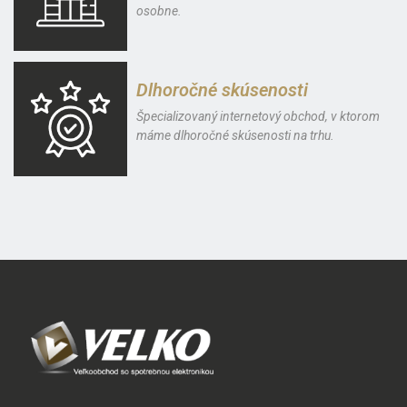
osobne.
Dlhoročné skúsenosti
Špecializovaný internetový obchod, v ktorom
máme dlhoročné skúsenosti na trhu.