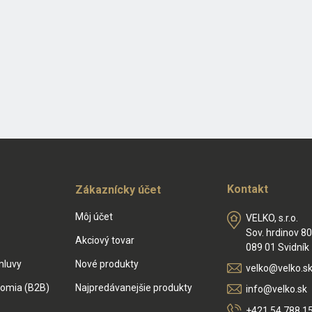
Kontakt
Zákaznícky účet
Môj účet
VELKO, s.r.o.
Sov. hrdinov 80
Akciový tovar
089 01 Svidník
mluvy
Nové produkty
velko@velko.s
romia (B2B)
Najpredávanejšie produkty
info@velko.sk
+421 54 788 1