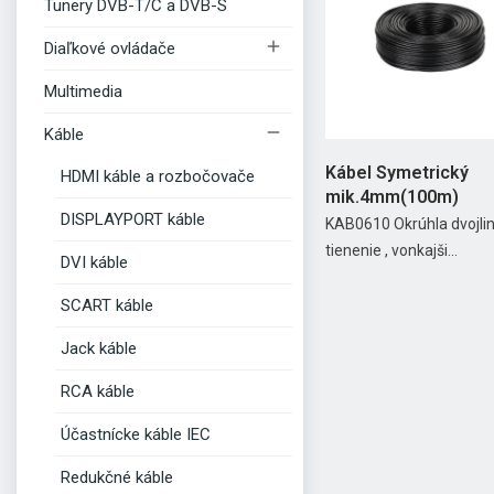
Tunery DVB-T/C a DVB-S

Diaľkové ovládače
Multimedia

Káble
Kábel Symetrický
HDMI káble a rozbočovače
mik.4mm(100m)
DISPLAYPORT káble
KAB0610 Okrúhla dvojli
tienenie , vonkajši...
DVI káble
SCART káble
Jack káble
RCA káble
Účastnícke káble IEC
Redukčné káble