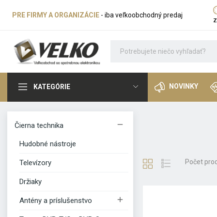
PRE FIRMY A ORGANIZÁCIE
- iba veľkoobchodný predaj
z
NOVINKY
KATEGÓRIE

Čierna technika
Hudobné nástroje
Počet prod
Televízory
Držiaky

Antény a príslušenstvo