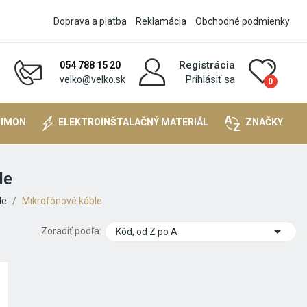
Doprava a platba
Reklamácia
Obchodné podmienky
Registrácia
054 788 15 20
Prihlásiť sa
velko@velko.sk
0
SIMON
ELEKTROINŠTALAČNÝ MATERIÁL
ZNAČKY
le
le
Mikrofónové káble

Zoradiť podľa:
Kód, od Z po A