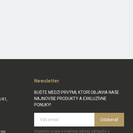
Newsletter
BUĎTE MEDZI PRVÝMI, KTORÍ OBJAVIA NAŠE
NAJNOVŠIE PRODUKTY A EXKLUZÍVNE
/41,
PONUKY!
k
Odoberať
Vložením svojej e-mailovej adresy súhlasíte s
520