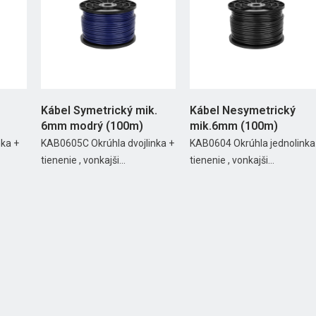
Kábel Symetrický mik.
Kábel Nesymetrický
6mm modrý (100m)
mik.6mm (100m)
nka +
KAB0605C Okrúhla dvojlinka +
KAB0604 Okrúhla jednolinka
tienenie , vonkajši...
tienenie , vonkajši...