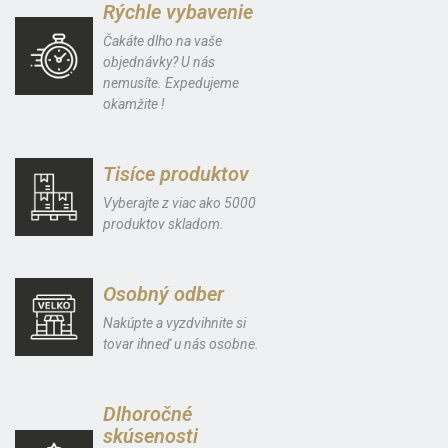
Rýchle vybavenie
Čakáte dlho na vaše
objednávky? U nás
nemusíte. Expedujeme
okamžite !
Tisíce produktov
Vyberajte z viac ako 5000
produktov skladom.
Osobný odber
Nakúpte a vyzdvihnite si
tovar ihneď u nás osobne.
Dlhoročné
skúsenosti