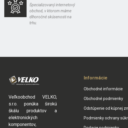
Špecializovaný internetový
obchod, v ktorom máme
dlhoročné skúsenosti na
trhu.
Informácie
Obchodné informácie
Veľkoobchod VELKO,
Obchodné podmienky
s.r.o. ponúka širokú
Odstúpenie od kúpnej z
škálu produktov a
elektronických
Podmienky ochrany súk
komponentov,
Dodacie podmienky