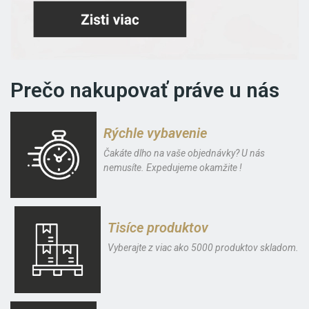
Prečo nakupovať práve u nás
Rýchle vybavenie
Čakáte dlho na vaše objednávky? U nás
nemusíte. Expedujeme okamžite !
Tisíce produktov
Vyberajte z viac ako 5000 produktov skladom.