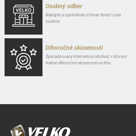
Osobný odber
Nakúpte a vyzdvihnite si tovar ihneď u nás
osobne.
Dlhoročné skúsenosti
Špecializovaný internetový obchod, v ktorom
máme dlhoročné skúsenosti na trhu.