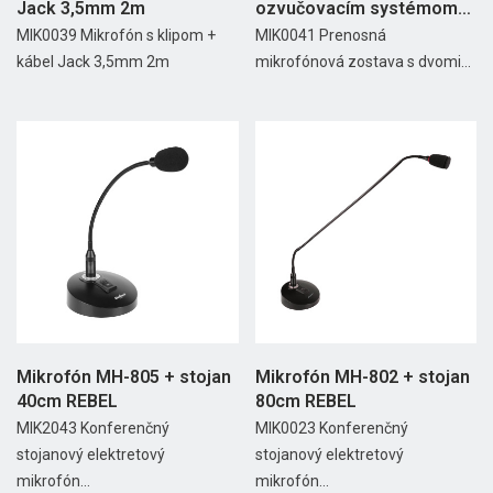
Jack 3,5mm 2m
ozvučovacím systémom
REBEL
MIK0039 Mikrofón s klipom +
MIK0041 Prenosná
kábel Jack 3,5mm 2m
mikrofónová zostava s dvomi...
Mikrofón MH-805 + stojan
Mikrofón MH-802 + stojan
40cm REBEL
80cm REBEL
MIK2043 Konferenčný
MIK0023 Konferenčný
stojanový elektretový
stojanový elektretový
mikrofón...
mikrofón...