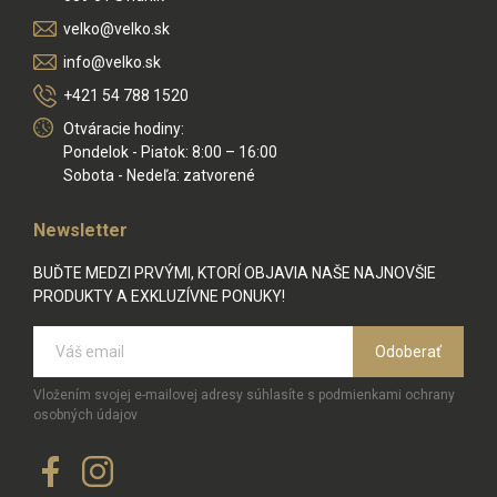
velko@velko.sk
info@velko.sk
+421 54 788 1520
Otváracie hodiny:
Pondelok - Piatok: 8:00 – 16:00
Sobota - Nedeľa: zatvorené
Newsletter
BUĎTE MEDZI PRVÝMI, KTORÍ OBJAVIA NAŠE NAJNOVŠIE
PRODUKTY A EXKLUZÍVNE PONUKY!
Odoberať
Vložením svojej e-mailovej adresy súhlasíte s podmienkami ochrany
osobných údajov