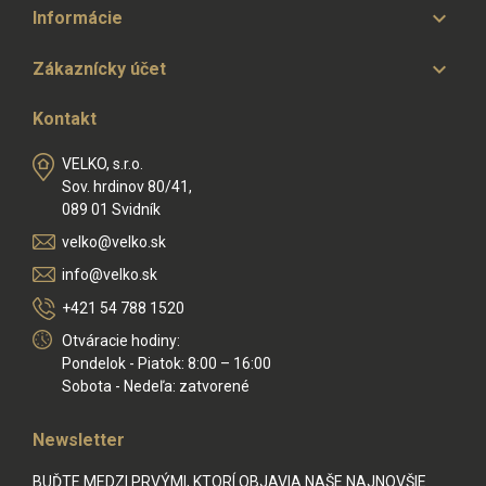

Informácie

Zákaznícky účet
Kontakt
VELKO, s.r.o.
Sov. hrdinov 80/41,
089 01 Svidník
velko@velko.sk
info@velko.sk
+421 54 788 1520
Otváracie hodiny:
Pondelok - Piatok: 8:00 – 16:00
Sobota - Nedeľa: zatvorené
Newsletter
BUĎTE MEDZI PRVÝMI, KTORÍ OBJAVIA NAŠE NAJNOVŠIE