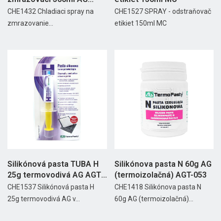
AGT-020
CHE1432 Chladiaci spray na
CHE1527 SPRAY - odstraňovač
zmrazovanie...
etikiet 150ml MC
Silikónová pasta TUBA H
Silikónova pasta N 60g AG
25g termovodivá AG AGT-
(termoizolačná) AGT-053
056
CHE1537 Silikónová pasta H
CHE1418 Silikónova pasta N
25g termovodivá AG v...
60g AG (termoizolačná)...