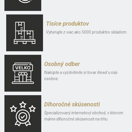
Tisíce produktov
Vyberajte z viac ako 5000 produktov skladom.
Osobný odber
Nakúpte a vyzdvihnite si tovar ihneď u nás
osobne.
Dlhoročné skúsenosti
Špecializovaný internetový obchod, v ktorom
máme dlhoročné skúsenosti na trhu.