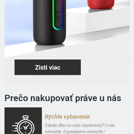
Prečo nakupovať práve u nás
Rýchle vybavenie
Čakáte dlho na vaše objednávky? U nás
nemusíte. Expedujeme okamžite !