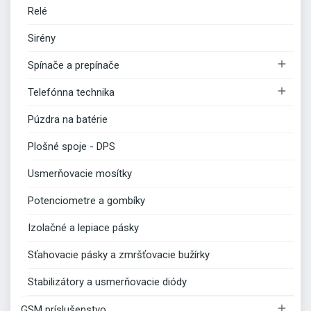
Relé
Sirény

Spínače a prepínače

Telefónna technika
Púzdra na batérie
Plošné spoje - DPS
Usmerňovacie mosítky
Potenciometre a gombíky
Izolačné a lepiace pásky
Sťahovacie pásky a zmršťovacie bužírky
Stabilizátory a usmerňovacie diódy

GSM príslušenstvo