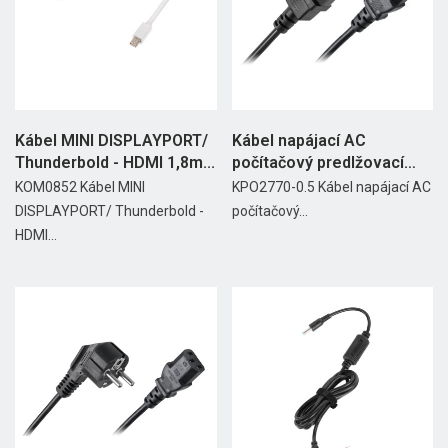
Kábel MINI DISPLAYPORT/
Kábel napájací AC
Thunderbold - HDMI 1,8m...
počítačový predlžovací
0,5m
KOM0852 Kábel MINI
KPO2770-0.5 Kábel napájací AC
DISPLAYPORT/ Thunderbold -
počítačový...
HDMI...