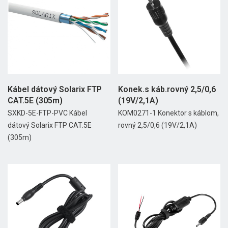
Kábel dátový Solarix FTP
Konek.s káb.rovný 2,5/0,6
CAT.5E (305m)
(19V/2,1A)
SXKD-5E-FTP-PVC Kábel
KOM0271-1 Konektor s káblom,
dátový Solarix FTP CAT.5E
rovný 2,5/0,6 (19V/2,1A)
(305m)