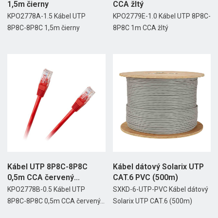
1,5m čierny
CCA žltý
KPO2778A-1.5 Kábel UTP
KPO2779E-1.0 Kábel UTP 8P8C-
8P8C-8P8C 1,5m čierny
8P8C 1m CCA žltý
Kábel UTP 8P8C-8P8C
Kábel dátový Solarix UTP
0,5m CCA červený
CAT.6 PVC (500m)
Cabletech
KPO2778B-0.5 Kábel UTP
SXKD-6-UTP-PVC Kábel dátový
8P8C-8P8C 0,5m CCA červený...
Solarix UTP CAT.6 (500m)