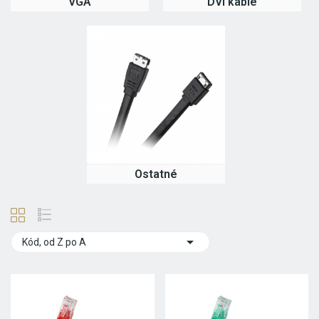
VGA
DVI káble
Ostatné

Kód, od Z po A