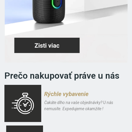
Prečo nakupovať práve u nás
Rýchle vybavenie
Čakáte dlho na vaše objednávky? U nás
nemusíte. Expedujeme okamžite !