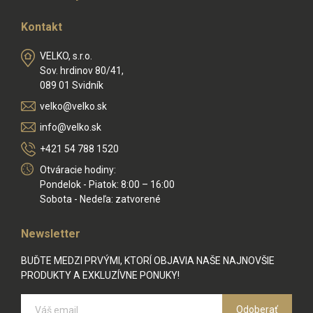
Kontakt
VELKO, s.r.o.
Sov. hrdinov 80/41,
089 01 Svidník
velko@velko.sk
info@velko.sk
+421 54 788 1520
Otváracie hodiny:
Pondelok - Piatok: 8:00 – 16:00
Sobota - Nedeľa: zatvorené
Newsletter
BUĎTE MEDZI PRVÝMI, KTORÍ OBJAVIA NAŠE NAJNOVŠIE
PRODUKTY A EXKLUZÍVNE PONUKY!
Odoberať