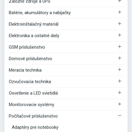

Záložné zdroje a UPS

Batérie, akumulátory a nabíjačky

Elektroinštalačný materiál

Elektronika a ostatné diely

GSM príslušenstvo

Domové príslušenstvo

Meracia technika

Ozvučovacia technika

Osvetlenie a LED svietidlá

Monitorovacie systémy

Počítačové príslušenstvo
Adaptéry pre notebooky