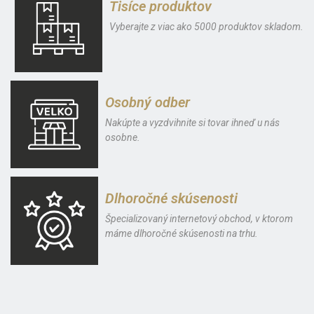
Tisíce produktov
Vyberajte z viac ako 5000 produktov skladom.
Osobný odber
Nakúpte a vyzdvihnite si tovar ihneď u nás
osobne.
Dlhoročné skúsenosti
Špecializovaný internetový obchod, v ktorom
máme dlhoročné skúsenosti na trhu.