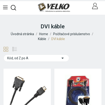
DVI káble
Úvodná stránka
Home
Počítačové príslušenstvo
Káble
DVI káble

Kód, od Z po A