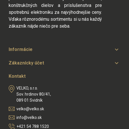
konštrukčných dielov a príslušenstva pre
spotrebnú elektroniku za najvýhodnejšie ceny.
Vďaka rôznorodému sortimentu si u nás každý
zákazník nájde niečo pre seba.

Informácie

Zákaznícky účet
Kontakt
VELKO, s.r.o.
Sov. hrdinov 80/41,
089 01 Svidník
velko@velko.sk
info@velko.sk
+421 54 788 1520