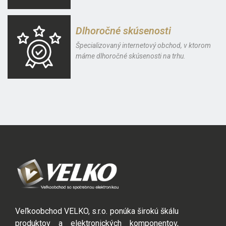
Dlhoročné skúsenosti
Špecializovaný internetový obchod, v ktorom
máme dlhoročné skúsenosti na trhu.
Veľkoobchod VELKO, s.r.o. ponúka širokú škálu
produktov a elektronických komponentov,