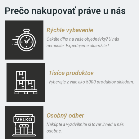
Prečo nakupovať práve u nás
Rýchle vybavenie
Čakáte dlho na vaše objednávky? U nás
nemusíte. Expedujeme okamžite !
Tisíce produktov
Vyberajte z viac ako 5000 produktov skladom.
Osobný odber
Nakúpte a vyzdvihnite si tovar ihneď u nás
osobne.