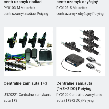
centr.uzamyk.riadiaci
centr.uzamyk.obyčajný
Peiying
Peiying
PY0103-M Motorček-
PY0103-S Motorček-
centr.uzamyk.riadiaci Peiying
centr.uzamyk.obyčajný Peiying
Centralne zam.auta 1+3
Centralne zam.auta
(1+3+2 DO) Peiying
URZ0221 Centralne zamykanie
PY0100 Centrálne zamykanie
auta 1+3
auta (1+3+2 DO) Peiying