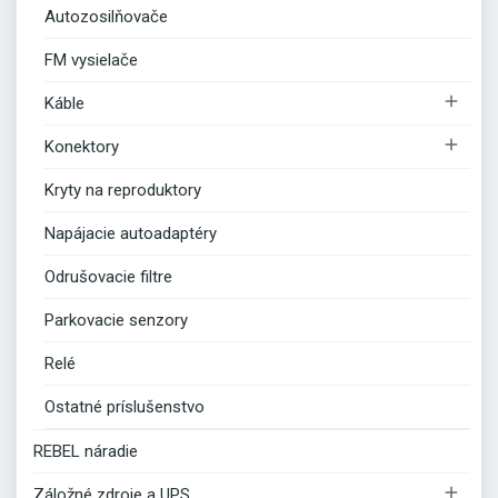
Autozosilňovače
FM vysielače

Káble

Konektory
Kryty na reproduktory
Napájacie autoadaptéry
Odrušovacie filtre
Parkovacie senzory
Relé
Ostatné príslušenstvo
REBEL náradie

Záložné zdroje a UPS