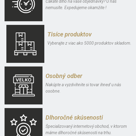
Čakáte dlho na vaše objednávky? U nás
nemusíte. Expedujeme okamžite !
Tisíce produktov
Vyberajte z viac ako 5000 produktov skladom.
Osobný odber
Nakúpte a vyzdvihnite si tovar ihneď u nás
osobne.
Dlhoročné skúsenosti
Špecializovaný internetový obchod, v ktorom
máme dlhoročné skúsenosti na trhu.