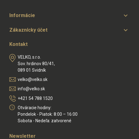

Informácie

Zákaznícky účet
Kontakt
VELKO, s.r.o.
Sov. hrdinov 80/41,
089 01 Svidník
velko@velko.sk
info@velko.sk
+421 54 788 1520
Otváracie hodiny:
Pondelok - Piatok: 8:00 – 16:00
Sobota - Nedeľa: zatvorené
Newsletter