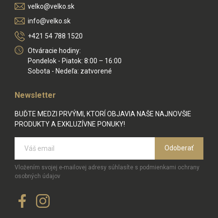
velko@velko.sk
info@velko.sk
+421 54 788 1520
Otváracie hodiny:
Pondelok - Piatok: 8:00 – 16:00
Sobota - Nedeľa: zatvorené
Newsletter
BUĎTE MEDZI PRVÝMI, KTORÍ OBJAVIA NAŠE NAJNOVŠIE
PRODUKTY A EXKLUZÍVNE PONUKY!
Odoberať
Vložením svojej e-mailovej adresy súhlasíte s podmienkami ochrany
osobných údajov