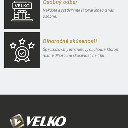
Osobný odber
Nakúpte a vyzdvihnite si tovar ihneď u nás
osobne.
Dlhoročné skúsenosti
Špecializovaný internetový obchod, v ktorom
máme dlhoročné skúsenosti na trhu.