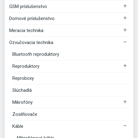

GSM príslušenstvo

Domové príslušenstvo

Meracia technika

Ozvučovacia technika
Bluetooth reproduktory

Reproduktory
Reproboxy
Slúchadlá

Mikrofóny
Zosilňovače

Káble
Mikrofónové káble