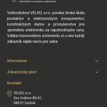
Veľkoobchod VELKO, s.r.o. ponúka širokú škálu
produktov a elektronických komponentov,
konštrukčných dielov a príslušenstva pre
spotrebnú elektroniku za najvýhodnejšie ceny.
Vďaka rôznorodému sortimentu si u nás každý
zákazník nájde niečo pre seba.

Informácie

Zákaznícky účet
Kontakt
VELKO, s.r.o.
Sov. hrdinov 80/41,
089 01 Svidník