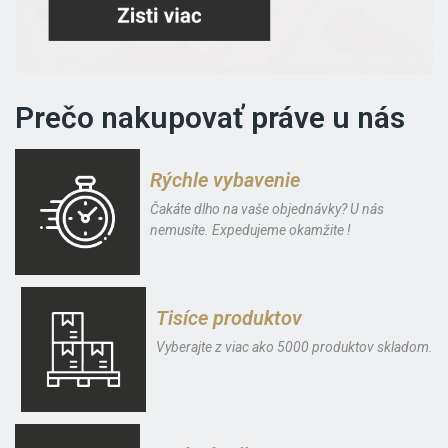
Prečo nakupovať práve u nás
Rýchle vybavenie
Čakáte dlho na vaše objednávky? U nás
nemusíte. Expedujeme okamžite !
Tisíce produktov
Vyberajte z viac ako 5000 produktov skladom.