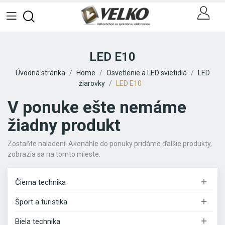
LED E10
Úvodná stránka
Home
Osvetlenie a LED svietidlá
LED
žiarovky
LED E10
V ponuke ešte nemáme
žiadny produkt
Zostaňte naladení! Akonáhle do ponuky pridáme ďalšie produkty,
zobrazia sa na tomto mieste.

Čierna technika

Šport a turistika

Biela technika