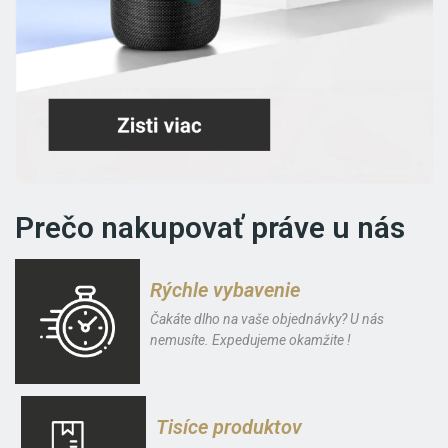
Prečo nakupovať práve u nás
Rýchle vybavenie
Čakáte dlho na vaše objednávky? U nás
nemusíte. Expedujeme okamžite !
Tisíce produktov