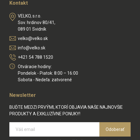
Kontakt
VELKO, s.r.o.
Sov. hrdinov 80/41,
089 01 Svidník
velko@velko.sk
info@velko.sk
+421 54 788 1520
Otváracie hodiny:
Pondelok - Piatok: 8:00 – 16:00
Sobota - Nedeľa: zatvorené
Newsletter
BUĎTE MEDZI PRVÝMI, KTORÍ OBJAVIA NAŠE NAJNOVŠIE
PRODUKTY A EXKLUZÍVNE PONUKY!
Odoberať