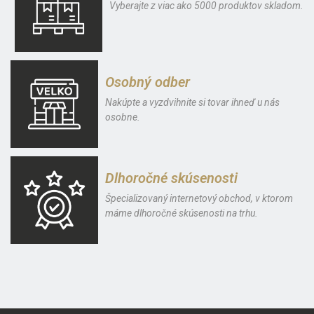
Vyberajte z viac ako 5000 produktov skladom.
Osobný odber
Nakúpte a vyzdvihnite si tovar ihneď u nás
osobne.
Dlhoročné skúsenosti
Špecializovaný internetový obchod, v ktorom
máme dlhoročné skúsenosti na trhu.