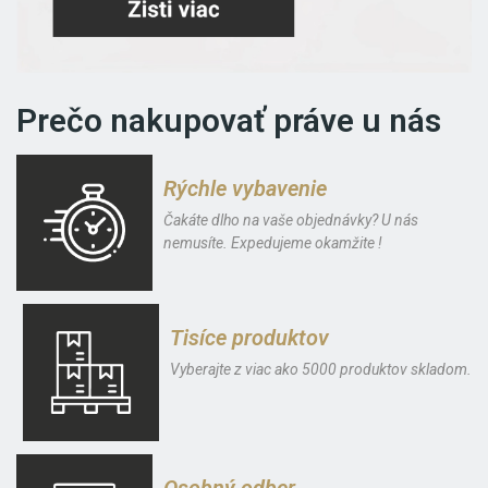
Prečo nakupovať práve u nás
Rýchle vybavenie
Čakáte dlho na vaše objednávky? U nás
nemusíte. Expedujeme okamžite !
Tisíce produktov
Vyberajte z viac ako 5000 produktov skladom.
Osobný odber