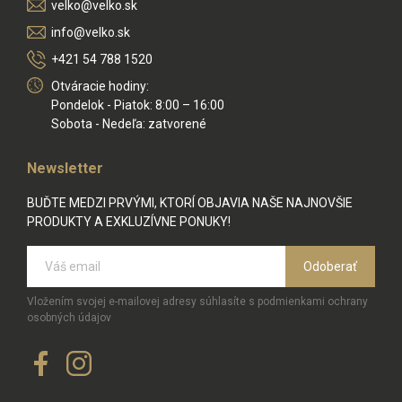
velko@velko.sk
info@velko.sk
+421 54 788 1520
Otváracie hodiny:
Pondelok - Piatok: 8:00 – 16:00
Sobota - Nedeľa: zatvorené
Newsletter
BUĎTE MEDZI PRVÝMI, KTORÍ OBJAVIA NAŠE NAJNOVŠIE
PRODUKTY A EXKLUZÍVNE PONUKY!
Odoberať
Vložením svojej e-mailovej adresy súhlasíte s podmienkami ochrany
osobných údajov