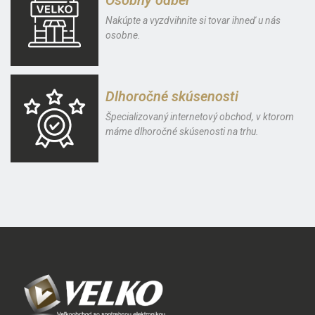
Nakúpte a vyzdvihnite si tovar ihneď u nás
osobne.
Dlhoročné skúsenosti
Špecializovaný internetový obchod, v ktorom
máme dlhoročné skúsenosti na trhu.