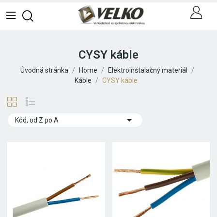
CYSY káble
Úvodná stránka
Home
Elektroinštalačný materiál
Káble
CYSY káble

Kód, od Z po A