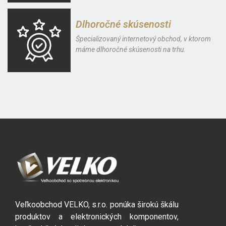
Dlhoročné skúsenosti
Špecializovaný internetový obchod, v ktorom
máme dlhoročné skúsenosti na trhu.
Veľkoobchod VELKO, s.r.o. ponúka širokú škálu
produktov a elektronických komponentov,