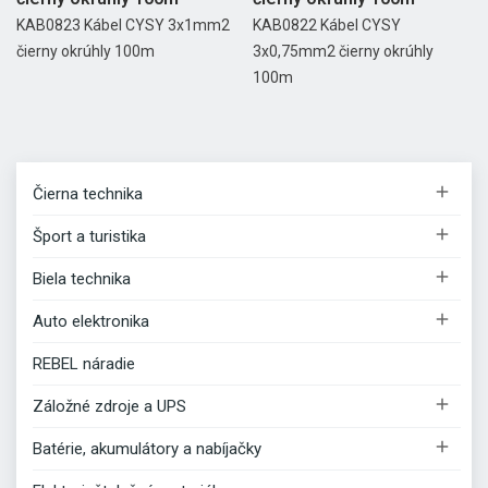
KAB0823 Kábel CYSY 3x1mm2
KAB0822 Kábel CYSY
čierny okrúhly 100m
3x0,75mm2 čierny okrúhly
100m

Čierna technika

Šport a turistika

Biela technika

Auto elektronika
REBEL náradie

Záložné zdroje a UPS

Batérie, akumulátory a nabíjačky