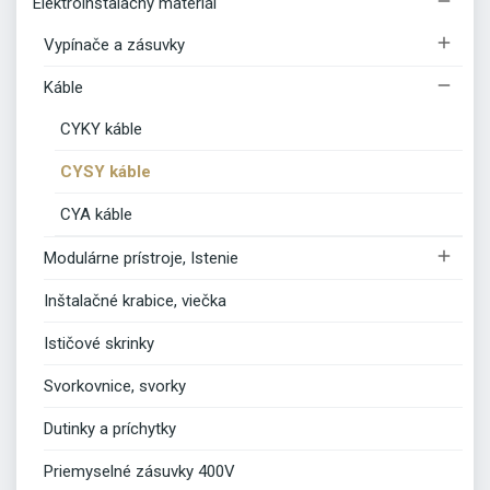

Elektroinštalačný materiál

Vypínače a zásuvky

Káble
CYKY káble
CYSY káble
CYA káble

Modulárne prístroje, Istenie
Inštalačné krabice, viečka
Ističové skrinky
Svorkovnice, svorky
Dutinky a príchytky
Priemyselné zásuvky 400V