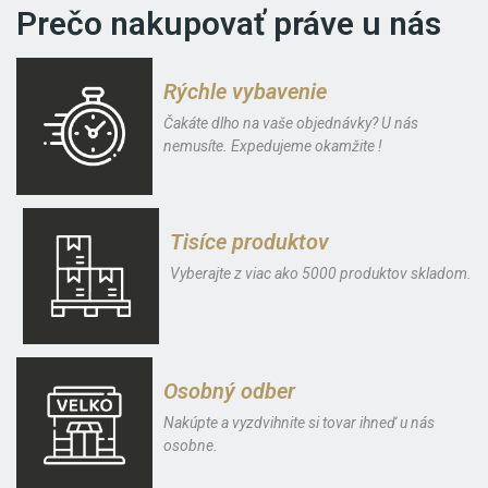
Prečo nakupovať práve u nás
Rýchle vybavenie
Čakáte dlho na vaše objednávky? U nás
nemusíte. Expedujeme okamžite !
Tisíce produktov
Vyberajte z viac ako 5000 produktov skladom.
Osobný odber
Nakúpte a vyzdvihnite si tovar ihneď u nás
osobne.