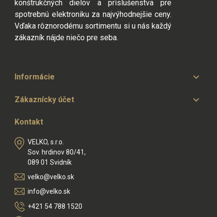
konštrukčných dielov a príslušenstva pre
spotrebnú elektroniku za najvýhodnejšie ceny.
Vďaka rôznorodému sortimentu si u nás každý
zákazník nájde niečo pre seba.

Informácie

Zákaznícky účet
Kontakt
VELKO, s.r.o.
Sov. hrdinov 80/41,
089 01 Svidník
velko@velko.sk
info@velko.sk
+421 54 788 1520