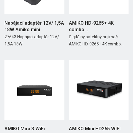
Napájací adaptér 12V/ 1,5A
AMIKO HD-9265+ 4K
18W Amiko mini
combo
H.265/HEVC(S2+T2/C) CI
27643 Napájací adaptér 12V/
Digitálny satelitný prijímač
1,5A 18W
AMIKO HD-9265+ 4K combo...
AMIKO Mira 3 WiFi
AMIKO Mini HD265 WIFI