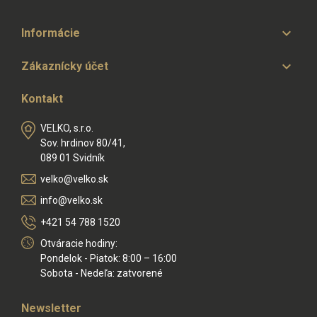

Informácie

Zákaznícky účet
Kontakt
VELKO, s.r.o.
Sov. hrdinov 80/41,
089 01 Svidník
velko@velko.sk
info@velko.sk
+421 54 788 1520
Otváracie hodiny:
Pondelok - Piatok: 8:00 – 16:00
Sobota - Nedeľa: zatvorené
Newsletter