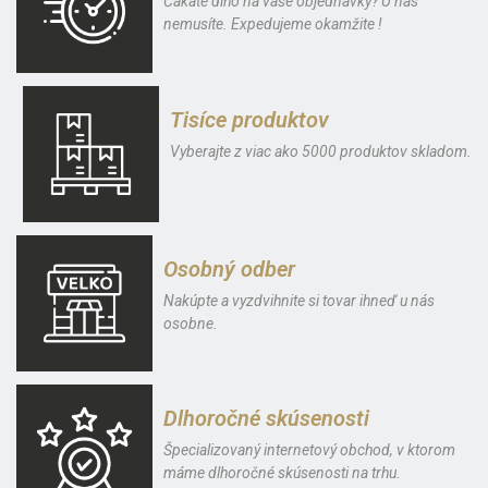
Čakáte dlho na vaše objednávky? U nás
nemusíte. Expedujeme okamžite !
Tisíce produktov
Vyberajte z viac ako 5000 produktov skladom.
Osobný odber
Nakúpte a vyzdvihnite si tovar ihneď u nás
osobne.
Dlhoročné skúsenosti
Špecializovaný internetový obchod, v ktorom
máme dlhoročné skúsenosti na trhu.