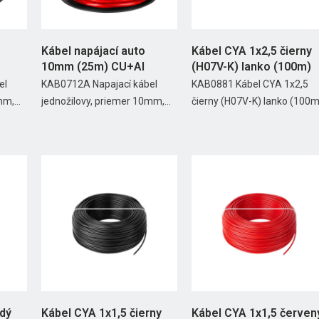
Kábel napájací auto
Kábel CYA 1x2,5 čierny
10mm (25m) CU+Al
(H07V-K) lanko (100m)
el
KAB0712A Napajací kábel
KAB0881 Kábel CYA 1x2,5
m,...
jednožilovy, priemer 10mm,...
čierny (H07V-K) lanko (100m
edý
Kábel CYA 1x1,5 čierny
Kábel CYA 1x1,5 červen