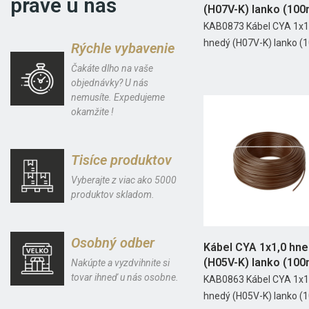
práve u nás
(H07V-K) lanko (100
KAB0873 Kábel CYA 1x1
hnedý (H07V-K) lanko (
Rýchle vybavenie
Čakáte dlho na vaše
objednávky? U nás
nemusíte. Expedujeme
okamžite !
Tisíce produktov
Vyberajte z viac ako 5000
produktov skladom.
Osobný odber
Kábel CYA 1x1,0 hn
(H05V-K) lanko (100
Nakúpte a vyzdvihnite si
tovar ihneď u nás osobne.
KAB0863 Kábel CYA 1x1
hnedý (H05V-K) lanko (