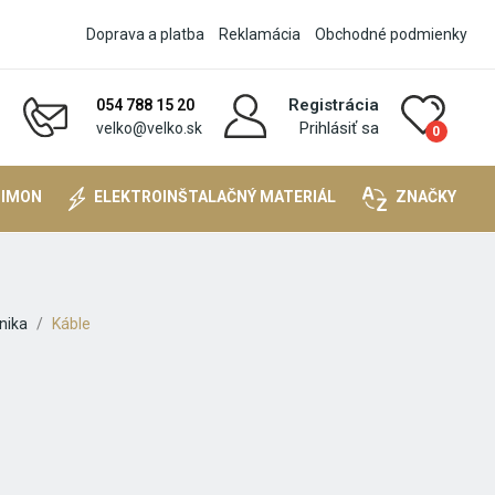
Doprava a platba
Reklamácia
Obchodné podmienky
Registrácia
054 788 15 20
Prihlásiť sa
velko@velko.sk
0
SIMON
ELEKTROINŠTALAČNÝ MATERIÁL
ZNAČKY
nika
Káble