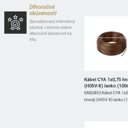
Dlhoročné
skúsenosti
Špecializovaný internetový
obchod, v ktorom máme
dlhoročné skúsenosti na
trhu.
Kábel CYA 1x0,75 h
(H05V-K) lanko (100
KAB0853 Kábel CYA 1x0
hnedý (H05V-K) lanko (