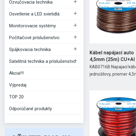

Ozvučovacia technika

Osvetlenie a LED svietidlá

Monitorovacie systémy

Počítačové príslušenstvo

Spájkovacia technika
Kábel napájací auto
4,5mm (25m) CU+Al

Satelitná technika a príslušenstvo
KAB0716B Napajací káb
Akcia!!!
jednožilovy, priemer 4,5
Výpredaj
TOP 20
Odporúčané produkty