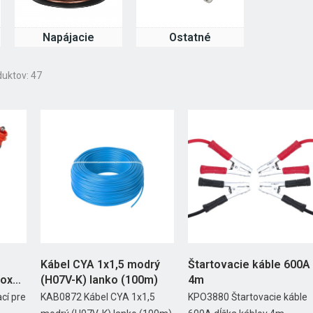
Napájacie
Ostatné
duktov: 47
Kábel CYA 1x1,5 modrý
Štartovacie káble 600A
box
(H07V-K) lanko (100m)
4m
cí pre
KAB0872 Kábel CYA 1x1,5
KPO3880 Štartovacie káble