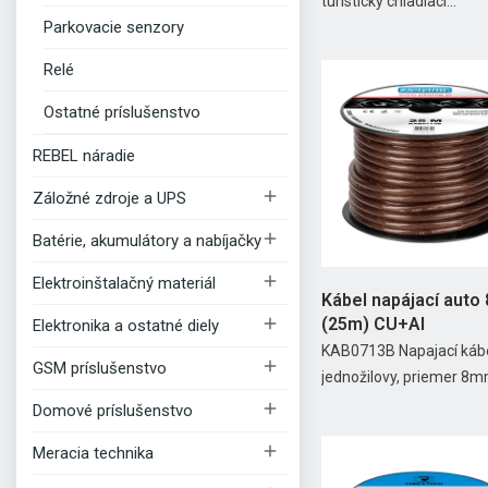
turistický chladiaci...
Parkovacie senzory
Relé
Ostatné príslušenstvo
REBEL náradie

Záložné zdroje a UPS

Batérie, akumulátory a nabíjačky

Elektroinštalačný materiál
Kábel napájací aut

(25m) CU+Al
Elektronika a ostatné diely
KAB0713B Napajací káb

GSM príslušenstvo
jednožilovy, priemer 8mm

Domové príslušenstvo

Meracia technika