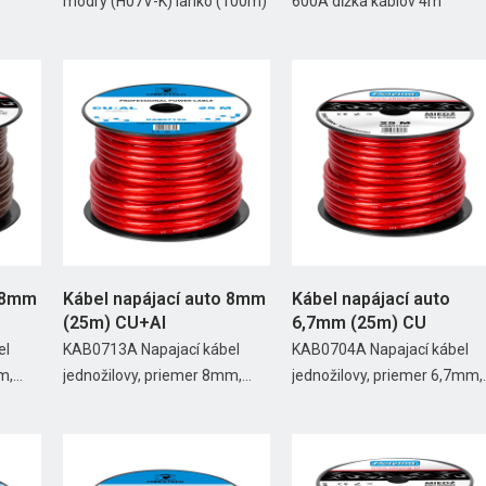
modrý (H07V-K) lanko (100m)
600A dĺžka káblov 4m
o 8mm
Kábel napájací auto 8mm
Kábel napájací auto
(25m) CU+Al
6,7mm (25m) CU
el
KAB0713A Napajací kábel
KAB0704A Napajací kábel
,...
jednožilovy, priemer 8mm,...
jednožilovy, priemer 6,7mm,..