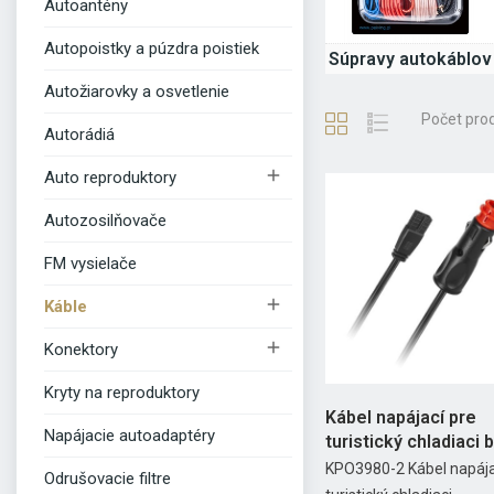
Autoantény
Autopoistky a púzdra poistiek
Súpravy autokáblov
Autožiarovky a osvetlenie
Počet pro
Autorádiá

Auto reproduktory
Autozosilňovače
FM vysielače

Káble

Konektory
Kryty na reproduktory
Kábel napájací pre
Napájacie autoadaptéry
turistický chladiaci 
2m
KPO3980-2 Kábel napája
Odrušovacie filtre