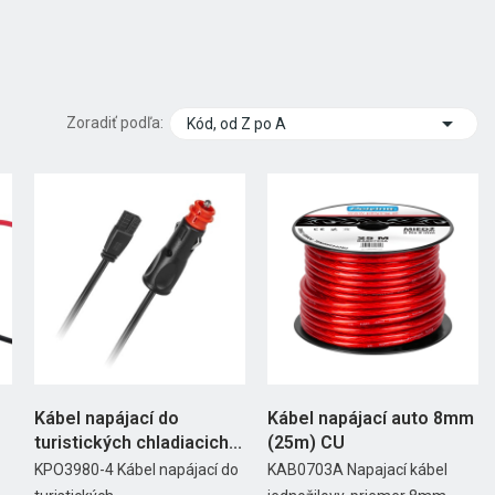

Zoradiť podľa:
Kód, od Z po A
Kábel napájací do
Kábel napájací auto 8mm
turistických chladiacich...
(25m) CU
KPO3980-4 Kábel napájací do
KAB0703A Napajací kábel