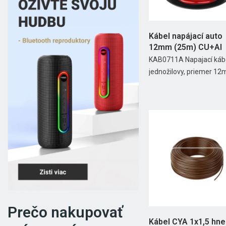
Kábel napájací auto
12mm (25m) CU+Al
KAB0711A Napajací káb
jednožilovy, priemer 12m
Prečo nakupovať
Kábel CYA 1x1,5 hn