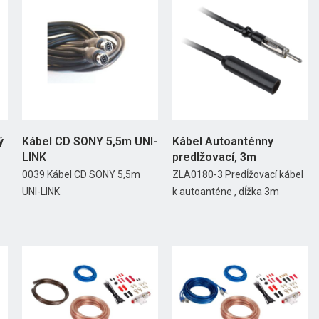
ý
Kábel CD SONY 5,5m UNI-
Kábel Autoanténny
LINK
predlžovací, 3m
0039 Kábel CD SONY 5,5m
ZLA0180-3 Predĺžovací kábel
UNI-LINK
k autoanténe , dĺžka 3m