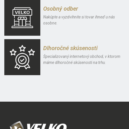
Osobný odber
Nakúpte a vyzdvihnite si tovar ihneď u nás
osobne.
Dlhoročné skúsenosti
Špecializovaný internetový obchod, v ktorom
máme dlhoročné skúsenosti na trhu.