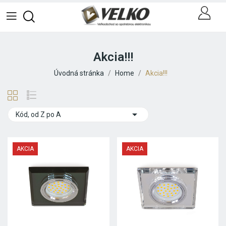
Akcia!!!
Úvodná stránka
Home
Akcia!!!

Kód, od Z po A
AKCIA
AKCIA