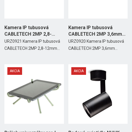
Kamera IP tubusová
Kamera IP tubusová
CABLETECH 2MP 2,8-
CABLETECH 2MP 3,6mm
12mm 1/2,8...
1/2,8 CMOS
URZ0921 Kamera IP tubusová
URZ0920 Kamera IP tubusová
CABLETECH 2MP 2,8-12mm...
CABLETECH 2MP 3,6mm...
AKCIA
AKCIA