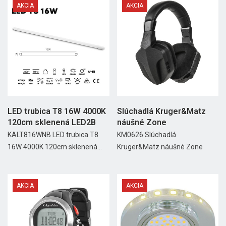
AKCIA
AKCIA
LED trubica T8 16W 4000K
Slúchadlá Kruger&Matz
120cm sklenená LED2B
náušné Zone
KALT816WNB LED trubica T8
KM0626 Slúchadlá
16W 4000K 120cm sklenená...
Kruger&Matz náušné Zone
AKCIA
AKCIA