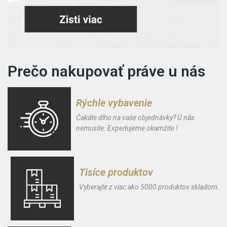
Prečo nakupovať práve u nás
Rýchle vybavenie
Čakáte dlho na vaše objednávky? U nás
nemusíte. Expedujeme okamžite !
Tisíce produktov
Vyberajte z viac ako 5000 produktov skladom.