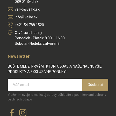
089 01 Svidník
velko@velko.sk
info@velko.sk
+421 54 788 1520
Otváracie hodiny:
Pondelok - Piatok: 8:00 – 16:00
Sobota - Nedeľa: zatvorené
Newsletter
BUĎTE MEDZI PRVÝMI, KTORÍ OBJAVIA NAŠE NAJNOVŠIE
PRODUKTY A EXKLUZÍVNE PONUKY!
Odoberať
Vložením svojej e-mailovej adresy súhlasíte s podmienkami ochrany
osobných údajov