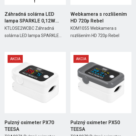
Záhradná solárna LED
Webkamera s rozlíšením
lampa SPARKLE 0,12W
HD 720p Rebel
KOBI
KTLOSE2WCBC Záhradná
KOM1055 Webkamera s
solárna LED lampa SPARKLE...
rozlíšením HD 720p Rebel
AKCIA
AKCIA
Pulzný oximeter PX70
Pulzný oximeter PX50
TEESA
TEESA