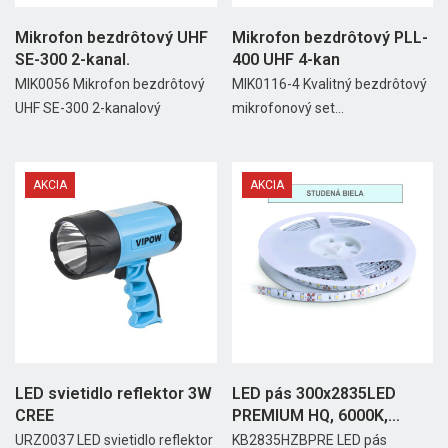
Mikrofon bezdrôtový UHF
Mikrofon bezdrôtový PLL-
SE-300 2-kanal.
400 UHF 4-kan
MIK0056 Mikrofon bezdrôtový
MIK0116-4 Kvalitný bezdrôtový
UHF SE-300 2-kanalový
mikrofonový set...
AKCIA
AKCIA
LED svietidlo reflektor 3W
LED pás 300x2835LED
CREE
PREMIUM HQ, 6000K,
IP65,...
URZ0037 LED svietidlo reflektor
KB2835HZBPRE LED pás