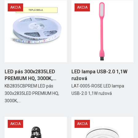
AKCIA
AKCIA
LED pás 300x2835LED
LED lampa USB-2.0 1,1W
PREMIUM HQ, 3000K,
ružová
IP20,...
KB2835CBPREM LED pás
LAT-0005-ROSE LED lampa
300x2835LED PREMIUM HQ,
USB-2.0 1,1W ružová
3000K,...
AKCIA
AKCIA