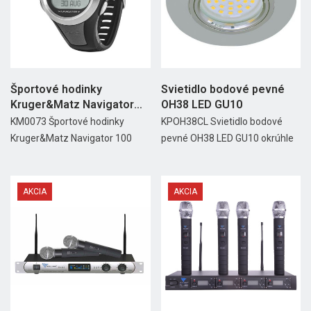
Športové hodinky
Svietidlo bodové pevné
Kruger&Matz Navigator
OH38 LED GU10
100
KM0073 Športové hodinky
KPOH38CL Svietidlo bodové
Kruger&Matz Navigator 100
pevné OH38 LED GU10 okrúhle
AKCIA
AKCIA