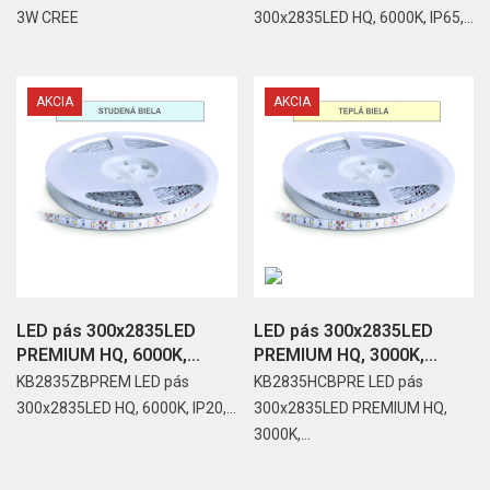
3W CREE
300x2835LED HQ, 6000K, IP65,...
AKCIA
AKCIA
LED pás 300x2835LED
LED pás 300x2835LED
PREMIUM HQ, 6000K,
PREMIUM HQ, 3000K,
IP20,...
IP65,...
KB2835ZBPREM LED pás
KB2835HCBPRE LED pás
300x2835LED HQ, 6000K, IP20,...
300x2835LED PREMIUM HQ,
3000K,...