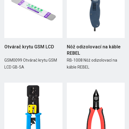
Otvárač krytu GSM LCD
Nôž odizolovací na káble
REBEL
GSM0099 Otvárač krytu GSM
RB-1008 Nôž odizolovací na
LCD GB-5A
káble REBEL