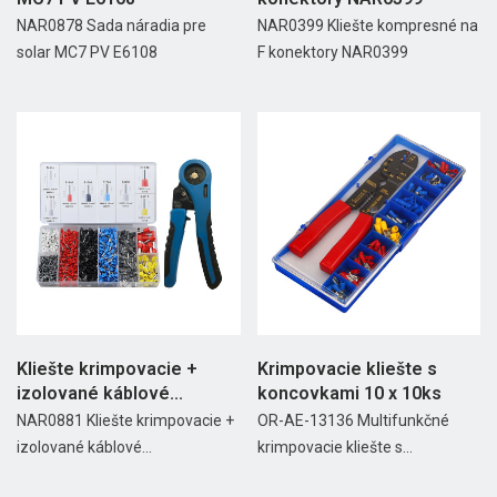
NAR0878 Sada náradia pre
NAR0399 Kliešte kompresné na
solar MC7 PV E6108
F konektory NAR0399
Kliešte krimpovacie +
Krimpovacie kliešte s
izolované káblové...
koncovkami 10 x 10ks
NAR0881 Kliešte krimpovacie +
OR-AE-13136 Multifunkčné
izolované káblové...
krimpovacie kliešte s...