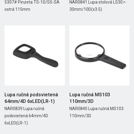
5307# Pinzeta TS-10/SS-SA
NAR0841 Lupa stolová LS30 r-
ostrá 115mm
30mm/10D(x3.5)
Lupa ručná podsvietená
Lupa ručná MS103
64mm/4D 6xLED(LR-1)
110mm/3D
NAR0839 Lupa ručná
NAR0840 Lupa ručná MS103
podsvietená 64mm/4D
110mm/3D
6xLED(LR-1)