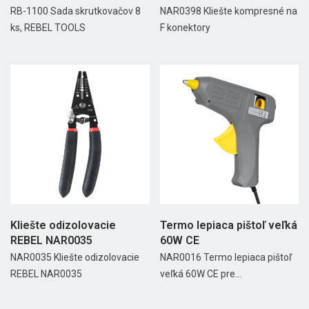
RB-1100 Sada skrutkovačov 8
NAR0398 Kliešte kompresné na
ks, REBEL TOOLS
F konektory
Kliešte odizolovacie
Termo lepiaca pištoľ veľká
REBEL NAR0035
60W CE
NAR0035 Kliešte odizolovacie
NAR0016 Termo lepiaca pištoľ
REBEL NAR0035
veľká 60W CE pre...