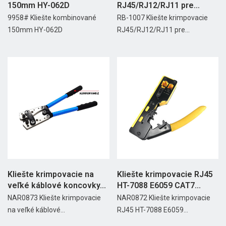
150mm HY-062D
RJ45/RJ12/RJ11 pre
prechod....
9958# Kliešte kombinované
RB-1007 Kliešte krimpovacie
150mm HY-062D
RJ45/RJ12/RJ11 pre...
Kliešte krimpovacie na
Kliešte krimpovacie RJ45
veľké káblové koncovky...
HT-7088 E6059 CAT7...
NAR0873 Kliešte krimpovacie
NAR0872 Kliešte krimpovacie
na veľké káblové...
RJ45 HT-7088 E6059...