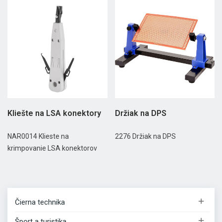
Kliešte na LSA konektory
Držiak na DPS
NAR0014 Klieste na
2276 Držiak na DPS
krimpovanie LSA konektorov

Čierna technika

Šport a turistika