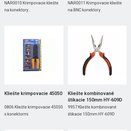
(8P/6P/4P)
NAR0010 Krimpovacie kliešte
NAR0011 Krimpovacie kliešte
na konektory...
na BNC konektory
Kliešte krimpovacie 45050
Kliešte kombinované
štikacie 150mm HY-609D
0806 Kliešte krimpovacie 45050
9957 Kliešte kombinované
s konektormi
štikacie 150mm HY-609D