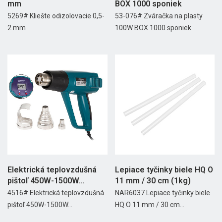
mm
BOX 1000 sponiek
5269# Kliešte odizolovacie 0,5-
53-076# Zváračka na plasty
2 mm
100W BOX 1000 sponiek
Elektrická teplovzdušná
Lepiace tyčinky biele HQ O
pištoľ 450W-1500W...
11 mm / 30 cm (1kg)
4516# Elektrická teplovzdušná
NAR6037 Lepiace tyčinky biele
pištoľ 450W-1500W...
HQ O 11 mm / 30 cm...