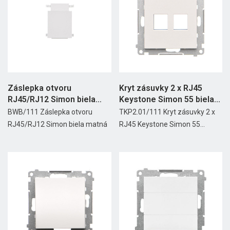
Záslepka otvoru
Kryt zásuvky 2 x RJ45
RJ45/RJ12 Simon biela
Keystone Simon 55 biela...
matná
BWB/111 Záslepka otvoru
TKP2.01/111 Kryt zásuvky 2 x
RJ45/RJ12 Simon biela matná
RJ45 Keystone Simon 55...