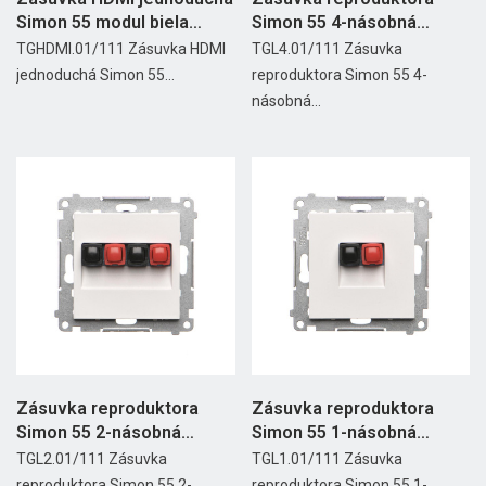
Simon 55 modul biela
Simon 55 4-násobná
matná
biela...
TGHDMI.01/111 Zásuvka HDMI
TGL4.01/111 Zásuvka
jednoduchá Simon 55...
reproduktora Simon 55 4-
násobná...
Zásuvka reproduktora
Zásuvka reproduktora
Simon 55 2-násobná
Simon 55 1-násobná
biela...
biela...
TGL2.01/111 Zásuvka
TGL1.01/111 Zásuvka
reproduktora Simon 55 2-
reproduktora Simon 55 1-