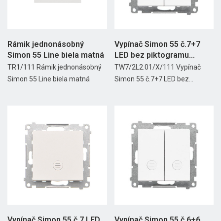
Rámik jednonásobný
Vypínač Simon 55 č.7+7
Simon 55 Line biela matná
LED bez piktogramu
modul...
TR1/111 Rámik jednonásobný
TW7/2L2.01/X/111 Vypínač
Simon 55 Line biela matná
Simon 55 č.7+7 LED bez...
Vypínač Simon 55 č.7 LED
Vypínač Simon 55 č.6+6