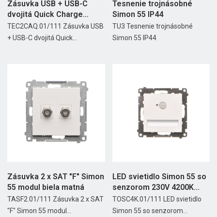
Zásuvka USB + USB-C
Tesnenie trojnásobné
dvojitá Quick Charge
Simon 55 IP44
30W...
TEC2CAQ.01/111 Zásuvka USB
TU3 Tesnenie trojnásobné
+ USB-C dvojitá Quick...
Simon 55 IP44
Zásuvka 2 x SAT "F" Simon
LED svietidlo Simon 55 so
55 modul biela matná
senzorom 230V 4200K...
TASF2.01/111 Zásuvka 2 x SAT
TOSC4K.01/111 LED svietidlo
"F" Simon 55 modul...
Simon 55 so senzorom...