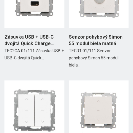
Zásuvka USB + USB-C
Senzor pohybový Simon
dvojitá Quick Charge
55 modul biela matná
3,1A...
TEC2CA.01/111 Zásuvka USB +
TECR1.01/111 Senzor
USB-C dvojitá Quick...
pohybový Simon 55 modul
biela...