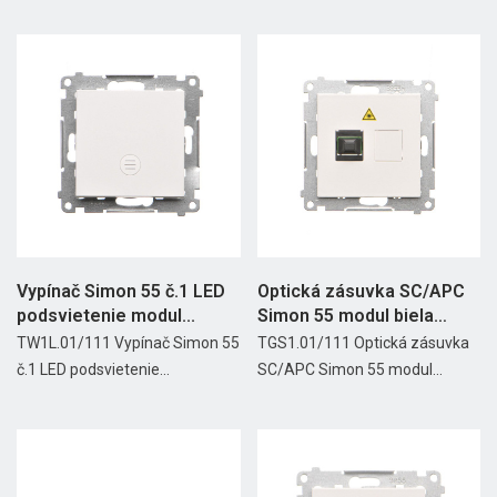
Vypínač Simon 55 č.1 LED
Optická zásuvka SC/APC
podsvietenie modul...
Simon 55 modul biela
matná
TW1L.01/111 Vypínač Simon 55
TGS1.01/111 Optická zásuvka
č.1 LED podsvietenie...
SC/APC Simon 55 modul...