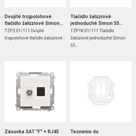
Dvojité trojpolohové
Tlačidlo žalúziové
tlačidlo žalúziové Simon...
jednoduché Simon 55
modul...
TZP2.01/111 Dvojité
TZP1K.01/111 Tlačidlo
trojpolohové tlačidlo žalúziové...
žalúziové jednoduché Simon
55...
Zásuvka SAT "F" + RJ45
Tesnenie do