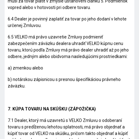
musí za tovar platiť v zmysle ustanovení článku 5. Podmienok
vopred alebo v hotovosti pri odbere tovaru.
6.4 Dealer je povinný zaplatiť za tovar po jeho dodaní v lehote
určenej Zmluvou.
6.5 VELKO má právo uzavretie Zmluvy podmieniť
zabezpečením záväzku dealera uhradiť VELKO kúpnu cenu
tovaru, ktorú podľa Zmluvy má právo dealer uhradiť až po jeho
odbere, jedným alebo obidvoma nasledujúcimi prostriedkami:
a) zmenkou alebo
b) notárskou zápisnicou s presnou špecifikáciou právneho
záväzku.
7. KÚPA TOVARU NA SKÚŠKU (ZÁPOŽIČKA)
7.1 Dealer, ktorý má uzavretú s VELKO Zmluvu o odoberaní
tovaru s predĺženou lehotou splatnosti, má právo objednať a
kúpiť tovar od VELKO na skúšku, pričom takto objednať a kúpiť