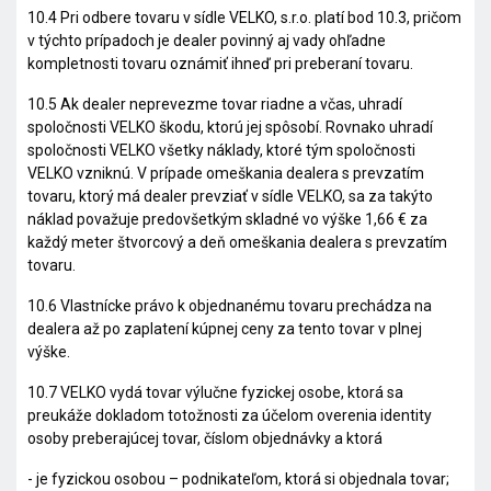
10.4 Pri odbere tovaru v sídle VELKO, s.r.o. platí bod 10.3, pričom
v týchto prípadoch je dealer povinný aj vady ohľadne
kompletnosti tovaru oznámiť ihneď pri preberaní tovaru.
10.5 Ak dealer neprevezme tovar riadne a včas, uhradí
spoločnosti VELKO škodu, ktorú jej spôsobí. Rovnako uhradí
spoločnosti VELKO všetky náklady, ktoré tým spoločnosti
VELKO vzniknú. V prípade omeškania dealera s prevzatím
tovaru, ktorý má dealer prevziať v sídle VELKO, sa za takýto
náklad považuje predovšetkým skladné vo výške 1,66 € za
každý meter štvorcový a deň omeškania dealera s prevzatím
tovaru.
10.6 Vlastnícke právo k objednanému tovaru prechádza na
dealera až po zaplatení kúpnej ceny za tento tovar v plnej
výške.
10.7 VELKO vydá tovar výlučne fyzickej osobe, ktorá sa
preukáže dokladom totožnosti za účelom overenia identity
osoby preberajúcej tovar, číslom objednávky a ktorá
- je fyzickou osobou – podnikateľom, ktorá si objednala tovar;