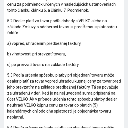
cenu za podmienok určených v nasledujúcich ustanoveniach
tohto článku, článku 6. a článku 7. Podmienok.
5.2 Dealer platí za tovar podľa dohody s VELKO alebo na
základe Zmluvy o odoberaní tovaru s predĺženou splatnosťou
faktúr:
a) vopred, uhradením predbežnej faktúry,
b) v hotovosti pri prevzatí tovaru,
c) po prevzatí tovaru na základe faktúry.
5.3 Podľa určenia spôsobu platby pri objednaní tovaru môže
dealer platiť za tovar vopred úhradou kúpnej ceny za tovar pred
jeho prevzatím na základe predbežnej faktúry. Tá sa považuje
za uhradenú v deň, keď je na nej uvedená suma pripísaná na
účet VELKO. Ak v prípade určenia tohto spôsobu platby dealer
neuhradí VELKO kúpnu cenu za tovar do piatich (5)
kalendárnych dní odo dňa splatnosti, je objednávka tovaru
neplatná.
5.4 Podľa určenia spôsobu platby pri objednaní tovaru môže