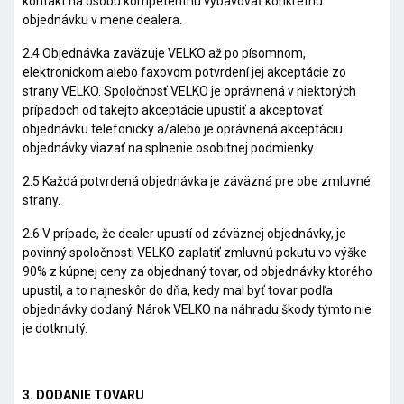
kontakt na osobu kompetentnú vybavovať konkrétnu
objednávku v mene dealera.
2.4 Objednávka zaväzuje VELKO až po písomnom,
elektronickom alebo faxovom potvrdení jej akceptácie zo
strany VELKO. Spoločnosť VELKO je oprávnená v niektorých
prípadoch od takejto akceptácie upustiť a akceptovať
objednávku telefonicky a/alebo je oprávnená akceptáciu
objednávky viazať na splnenie osobitnej podmienky.
2.5 Každá potvrdená objednávka je záväzná pre obe zmluvné
strany.
2.6 V prípade, že dealer upustí od záväznej objednávky, je
povinný spoločnosti VELKO zaplatiť zmluvnú pokutu vo výške
90% z kúpnej ceny za objednaný tovar, od objednávky ktorého
upustil, a to najneskôr do dňa, kedy mal byť tovar podľa
objednávky dodaný. Nárok VELKO na náhradu škody týmto nie
je dotknutý.
3. DODANIE TOVARU