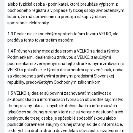
alebo fyzická osoba - podnikateľ, ktorá preukáže výpisom z
obchodného registra a v prípade fyzickej osoby živnostenským
listom, že má oprávnenie na predaj a nákup výrobkov
spotrebnej elektroniky.
1.3 Dealer nie je konečným spotrebiteľom tovaru VELKO, ale
predáva tento tovar tretím osobám.
1.4 Právne vzťahy medzi dealerom a VELKO sa riadia týmito
Podmienkami, dealerskou zmluvou s VELKO, záručnými
podmienkami zverejnenými na tejto stránke, inými zmluvami s
VELKO a pokiaľ nie je týmito dokumentmi upravené inak, riadia
sa všeobecne záväznými právnymi predpismi Slovenskej
republiky, predovšetkým Obchodným zákonníkom.
1.5 VELKO aj dealer sú povinní zachovávať mlčanlivosť o
skutočnostiach a informáciách tvoriacich obchodné tajomstvo
druhej strany, ako aj o iných skutočnostiach a informáciách
týkajúcich sa druhej strany, ktoré nie sú verejne dostupné a ich
poskytnutie tretej osobe je spôsobilé spôsobiť škodu alebo
poškodiť oprávnené záujmy druhej strany, ak ide o informácie,
o ktorých sa druhá strana dozvedela v súvislosti s uzatvorením