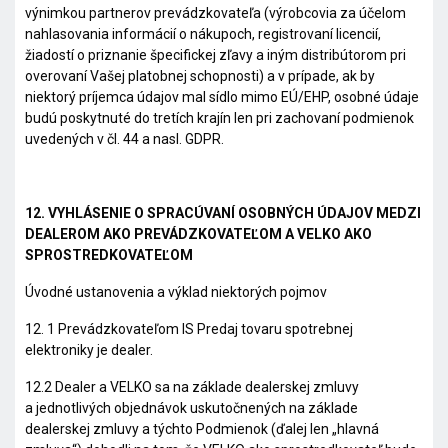
výnimkou partnerov prevádzkovateľa (výrobcovia za účelom
nahlasovania informácií o nákupoch, registrovaní licencií,
žiadostí o priznanie špecifickej zľavy a iným distribútorom pri
overovaní Vašej platobnej schopnosti) a v prípade, ak by
niektorý príjemca údajov mal sídlo mimo EÚ/EHP, osobné údaje
budú poskytnuté do tretích krajín len pri zachovaní podmienok
uvedených v čl. 44 a nasl. GDPR.
12. VYHLÁSENIE O SPRACÚVANÍ OSOBNÝCH ÚDAJOV MEDZI
DEALEROM AKO PREVÁDZKOVATEĽOM A VELKO AKO
SPROSTREDKOVATEĽOM
Úvodné ustanovenia a výklad niektorých pojmov
12. 1 Prevádzkovateľom IS Predaj tovaru spotrebnej
elektroniky je dealer.
12.2 Dealer a VELKO sa na základe dealerskej zmluvy
a jednotlivých objednávok uskutočnených na základe
dealerskej zmluvy a týchto Podmienok (ďalej len „
hlavná