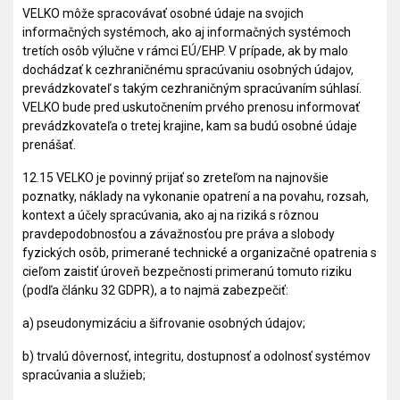
VELKO môže spracovávať osobné údaje na svojich
informačných systémoch, ako aj informačných systémoch
tretích osôb výlučne v rámci EÚ/EHP. V prípade, ak by malo
dochádzať k cezhraničnému spracúvaniu osobných údajov,
prevádzkovateľ s takým cezhraničným spracúvaním súhlasí.
VELKO bude pred uskutočnením prvého prenosu informovať
prevádzkovateľa o tretej krajine, kam sa budú osobné údaje
prenášať.
12.15 VELKO je povinný prijať so zreteľom na najnovšie
poznatky, náklady na vykonanie opatrení a na povahu, rozsah,
kontext a účely spracúvania, ako aj na riziká s rôznou
pravdepodobnosťou a závažnosťou pre práva a slobody
fyzických osôb, primerané technické a organizačné opatrenia s
cieľom zaistiť úroveň bezpečnosti primeranú tomuto riziku
(podľa článku 32 GDPR), a to najmä zabezpečiť:
a) pseudonymizáciu a šifrovanie osobných údajov;
b) trvalú dôvernosť, integritu, dostupnosť a odolnosť systémov
spracúvania a služieb;