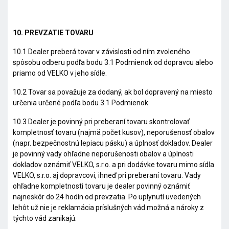
10. PREVZATIE TOVARU
10.1 Dealer preberá tovar v závislosti od ním zvoleného
spôsobu odberu podľa bodu 3.1 Podmienok od dopravcu alebo
priamo od VELKO v jeho sídle.
10.2 Tovar sa považuje za dodaný, ak bol dopravený na miesto
určenia určené podľa bodu 3.1 Podmienok.
10.3 Dealer je povinný pri preberaní tovaru skontrolovať
kompletnosť tovaru (najmä počet kusov), neporušenosť obalov
(napr. bezpečnostnú lepiacu pásku) a úplnosť dokladov. Dealer
je povinný vady ohľadne neporušenosti obalov a úplnosti
dokladov oznámiť VELKO, s.r.o. a pri dodávke tovaru mimo sídla
VELKO, s.r.o. aj dopravcovi, ihneď pri preberaní tovaru. Vady
ohľadne kompletnosti tovaru je dealer povinný oznámiť
najneskôr do 24 hodín od prevzatia. Po uplynutí uvedených
lehôt už nie je reklamácia príslušných vád možná a nároky z
týchto vád zanikajú.