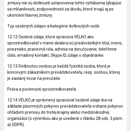
zmluvy nie sú dotknuté ustanovenia tohto vyhlásenia týkajúce
sa mlčanlivosti, zodpovednosti za škodu, ktoré trvajú aj po
ukončení hlavnej zmluvy.
Typ osobných údajov a kategórie dotknutých osôb
12.12 Osobné údaje, ktoré spracúva VELKO ako
sprostredkovateľ v mene dealera sú predovšetkým titul, meno,
priezvisko, pracovná rola, adresa na doručovanie, telefónne
číslo, emailový kontakt,
Skype ID
, údaje o objednávke.
12.13 Dotknutou osobou je každá fyzická osoba, ktorá je
koncovým zákazníkom prevádzkovateľa, resp. osobou, ktorej
je zaslaný tovar na prevzatie.
Práva a povinnosti sprostredkovateľa
12.14 VELKO je oprávnený spracúvať osobné údaje iba na
základe písomných pokynov prevádzkovateľa vrátane pokynov
ohľadom prenosu do tretej krajiny alebo medzinárodnej
organizácii (s výnimkou ako je uvedené v článku 28 ods. 3 písm.
a) GDPR).