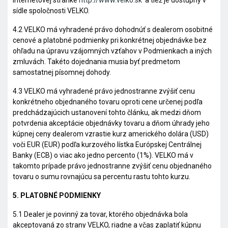
internetovej stránke
http://www.velko.sk
a tiež je dostupný v
sídle spoločnosti VELKO.
4.2 VELKO má vyhradené právo dohodnúť s dealerom osobitné
cenové a platobné podmienky pri konkrétnej objednávke bez
ohľadu na úpravu vzájomných vzťahov v Podmienkach a iných
zmluvách. Takéto dojednania musia byť predmetom
samostatnej písomnej dohody.
4.3 VELKO má vyhradené právo jednostranne zvýšiť cenu
konkrétneho objednaného tovaru oproti cene určenej podľa
predchádzajúcich ustanovení tohto článku, ak medzi dňom
potvrdenia akceptácie objednávky tovaru a dňom úhrady jeho
kúpnej ceny dealerom vzrastie kurz amerického dolára (USD)
voči EUR (EUR) podľa kurzového lístka Európskej Centrálnej
Banky (ECB) o viac ako jedno percento (1%). VELKO má v
takomto prípade právo jednostranne zvýšiť cenu objednaného
tovaru o sumu rovnajúcu sa percentu rastu tohto kurzu.
5. PLATOBNÉ PODMIENKY
5.1 Dealer je povinný za tovar, ktorého objednávka bola
akceptovaná zo strany VELKO, riadne a včas zaplatiť kúpnu