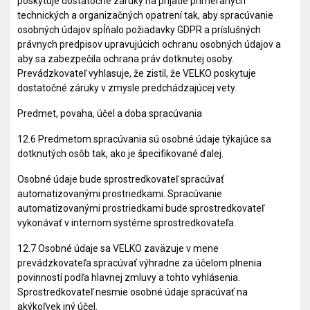
poskytuje dostatočné záruky na prijatie primeraných
technických a organizačných opatrení tak, aby spracúvanie
osobných údajov spĺňalo požiadavky GDPR a príslušných
právnych predpisov upravujúcich ochranu osobných údajov a
aby sa zabezpečila ochrana práv dotknutej osoby.
Prevádzkovateľ vyhlasuje, že zistil, že VELKO poskytuje
dostatočné záruky v zmysle predchádzajúcej vety.
Predmet, povaha, účel a doba spracúvania
12.6 Predmetom spracúvania sú osobné údaje týkajúce sa
dotknutých osôb tak, ako je špecifikované ďalej.
Osobné údaje bude sprostredkovateľ spracúvať
automatizovanými prostriedkami. Spracúvanie
automatizovanými prostriedkami bude sprostredkovateľ
vykonávať v internom systéme sprostredkovateľa.
12.7 Osobné údaje sa VELKO zaväzuje v mene
prevádzkovateľa spracúvať výhradne za účelom plnenia
povinností podľa hlavnej zmluvy a tohto vyhlásenia.
Sprostredkovateľ nesmie osobné údaje spracúvať na
akýkoľvek iný účel.