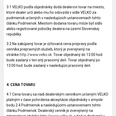
3.1 VELKO podľa objednávky dodá dealerovi tovar na miesto,
ktoré dealer určí alebo mu ho odovzdá v sídle VELKO za
podmienok určených v nasledujúcich ustanoveniach tohto
článku Podmienok. Miestom dodania tovaru môže byť sídlo
alebo registrované pobočky dealera na území Slovenskej
republiky.
3.2 Na zakúpený tovar je účtovaná cena prepravy podľa
cenníka prepravných služieb, ktorý je zverejnený na
stránke
http://www.velko.sk
. Tovar objednaný do 13:00 hod.
bude zaslaný v ten istý pracovný deň. Tovar objednaný po
13:00 hod. bude zaslaný v nasledujúci pracovný deň.
4. CENA TOVARU
4.1 Cena tovaru sa riadi dealerským cenníkom určeným VELKO
platným v čase potvrdenia akceptácie objednávky v zmysle
bodu 2.4 Podmienok a nasledujúcimi ustanoveniami tohto
článku Podmienok. Dealerský cenník je zverejnený na