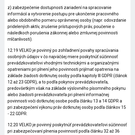
z) zabezpečenie dostupnosti zariadení na spracovanie
informácií a vytvorenie postupu pre ukončenie pracovného
alebo obdobného pomeru oprávnenej osoby (napr. odovzdanie
pridelených aktív, zrušenie prístupových práv, poučenie o
následkoch porušenia zákonnej alebo zmluvnej povinnosti
mlčanlivosti).
12.19 VELKO je povinný po zohľadnení povahy spracúvania
osobných údajov v čo najväčšej miere poskytnúť súčinnosť
prevádzkovateľovi vhodnými technickými a organizačnými
opatreniami pri plnení jeho povinnosti prijímať opatrenia na
základe žiadosti dotknutej osoby podľa kapitoly III GDPR (článok
12 až 23 GDPR), a to podľa pokynov prevádzkovateľa,
predovšetkým však na základe výslovného písomného pokynu
alebo žiadosti prevádzkovateľa pri plnení informačnej
povinnosti voči dotknutej osobe podľa článku 13 a 14 GDPR a
pri zabezpečení výkonu práv dotknutej osoby podľa článkov 15
- 22 GDPR.
12.20 VELKO je povinný poskytnúť prevádzkovateľovi súčinnosť
pri zabezpečovaní plnenia povinností podľa článku 32 až 36