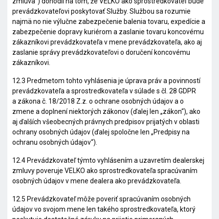
zmluva
“) dohodli na tom, že VELKO ako sprostredkovateľ bude
prevádzkovateľovi poskytovať Služby. Službou sa rozumie
najmä no nie výlučne zabezpečenie balenia tovaru, expedície a
zabezpečenie dopravy kuriérom a zaslanie tovaru koncovému
zákazníkovi prevádzkovateľa v mene prevádzkovateľa, ako aj
zaslanie správy prevádzkovateľovi o doručení koncovému
zákazníkovi.
12.3 Predmetom tohto vyhlásenia je úprava práv a povinností
prevádzkovateľa a sprostredkovateľa v súlade s čl. 28 GDPR
a zákona č. 18/2018 Z.z. o ochrane osobných údajov a o
zmene a doplnení niektorých zákonov (ďalej len „
zákon
“), ako
aj ďalších všeobecných právnych predpisov prijatých v oblasti
ochrany osobných údajov (ďalej spoločne len „
Predpisy na
ochranu osobných údajov
“).
12.4 Prevádzkovateľ týmto vyhlásením a uzavretím dealerskej
zmluvy poveruje VELKO ako sprostredkovateľa spracúvaním
osobných údajov v mene dealera ako prevádzkovateľa.
12.5 Prevádzkovateľ môže poveriť spracúvaním osobných
údajov vo svojom mene len takého sprostredkovateľa, ktorý