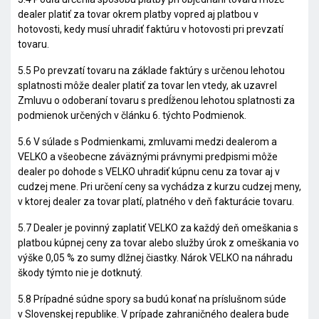
dealer platiť za tovar okrem platby vopred aj platbou v
hotovosti, kedy musí uhradiť faktúru v hotovosti pri prevzatí
tovaru.
5.5 Po prevzatí tovaru na základe faktúry s určenou lehotou
splatnosti môže dealer platiť za tovar len vtedy, ak uzavrel
Zmluvu o odoberaní tovaru s predĺženou lehotou splatnosti za
podmienok určených v článku 6. týchto Podmienok.
5.6 V súlade s Podmienkami, zmluvami medzi dealerom a
VELKO a všeobecne záväznými právnymi predpismi môže
dealer po dohode s VELKO uhradiť kúpnu cenu za tovar aj v
cudzej mene. Pri určení ceny sa vychádza z kurzu cudzej meny,
v ktorej dealer za tovar platí, platného v deň fakturácie tovaru.
5.7 Dealer je povinný zaplatiť VELKO za každý deň omeškania s
platbou kúpnej ceny za tovar alebo služby úrok z omeškania vo
výške 0,05 % zo sumy dlžnej čiastky. Nárok VELKO na náhradu
škody týmto nie je dotknutý.
5.8 Prípadné súdne spory sa budú konať na príslušnom súde
v Slovenskej republike. V prípade zahraničného dealera bude