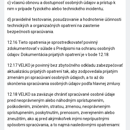
c) včasnú obnovu a dostupnosť osobných údajov a prístup k
nim v prípade fyzického alebo technického incidentu;
d) pravidelné testovanie, posudzovanie a hodnotenie účinnosti
technických a organizačných opatrení na zaistenie
bezpečnosti spracúvania.
12.16 Tieto opatrenia je sprostredkovateľ povinný
zdokumentovať v súlade s Predpismi na ochranu osobných
údajov. Dokumentácia prijatých opatrení je v bode 12.18.
12.17 VELKO je povinný bez zbytočného odkladu zabezpečovať
aktualizáciu prijatých opatrení tak, aby zodpovedala prijatým
zmenám pri spracúvaní osobných údajoch, a to až do
skončenia spracúvania osobných údajov podľa hlavnej zmluvy.
12.18 VELKO sa zaväzuje chrániť spracúvané osobné údaje
pred neoprávneným alebo náhodným sprístupnením,
poškodením, zničením, stratou, zmenou, neoprávneným
sprístupnením, poskytnutím, prenosom, zverejnením alebo
zneužitím, ako aj pred akýmikoľvek inými neprípustnými
spôsobmi spracúvania, a to najmä nasledovnými opatreniami: