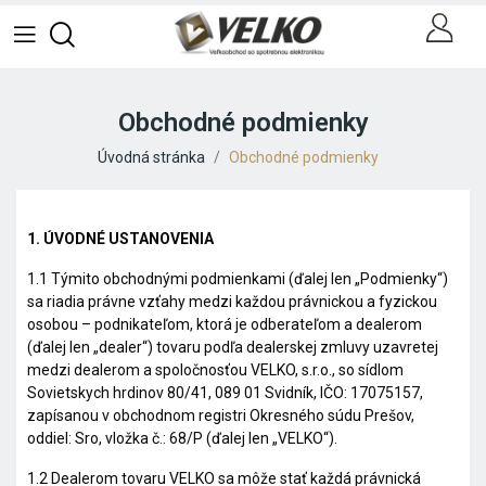
Obchodné podmienky
Úvodná stránka
Obchodné podmienky
1. ÚVODNÉ USTANOVENIA
1.1 Týmito obchodnými podmienkami (ďalej len „
Podmienky
“)
sa riadia právne vzťahy medzi každou právnickou a fyzickou
osobou – podnikateľom, ktorá je odberateľom a dealerom
(ďalej len „
dealer
“) tovaru podľa dealerskej zmluvy uzavretej
medzi dealerom a spoločnosťou VELKO, s.r.o., so sídlom
Sovietskych hrdinov 80/41, 089 01 Svidník, IČO: 17075157,
zapísanou v obchodnom registri Okresného súdu Prešov,
oddiel: Sro, vložka č.: 68/P (ďalej len „
VELKO
“).
1.2 Dealerom tovaru VELKO sa môže stať každá právnická