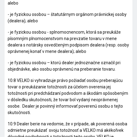
alebo
- je fyzickou osobou – štatutárnym orgánom právnickej osoby
(dealera); alebo
- je fyzickou osobou - splnomocnencom, ktorá sa preukáže
písomným plnomocenstvom na prevzatie tovaru v mene
dealera s notársky osvedčeným podpisom dealera (resp. osoby
oprávnenej konať v mene dealera); alebo
- je fyzickou osobou – ktorú dealer jednoznačne označil pri
objednávke, ako osobu oprávnenú na preberanie tovaru.
10.8 VELKO si vyhradzuje právo požiadať osobu preberajúcu
tovar o preukázanie totožnosti za účelom overenia jej
totožnosti pri predchádzaní podvodom a škodám spôsobeným
v dôsledku skutočnosti, že tovar bol vydaný neoprávnenej
osobe. Dealer je povinný informovať poverenú osobu o tejto
skutočnosti.
10.9 Dealer berie na vedomie, že v prípade, ak poverená osoba
odmietne preukázať svoju totožnosť a VELKO má akékoľvek
dôvodné pochybnosti o totožnosti tejto osoby, VELKO je