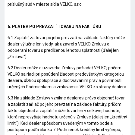
príslušný súd v mieste sídla VELKO, s.r.o.
6. PLATBA PO PREVZATÍ TOVARU NA FAKTÚRU
6.1 Zaplatiť za tovar po jeho prevzatí na základe faktúry môže
dealer výlučne len vtedy, ak uzavrel s VELKO Zmluvu o
odoberaní tovaru s predĺženou lehotou splatnosti (ďalej len
„
Zmluva
“).
6.2 Dealer môže o uzavretie Zmluvy požiadať VELKO, pričom
VELKO sa riadi pri posúdení žiadosti predovšetkým kategóriou
dealera, dĺžkou spolupráce a dodržiavaním práv a povinností
určených Podmienkami a zmluvami s VELKO zo strany dealera.
6.3 Na základe Zmluvy vznikne dealerovi právo objednať tovar
a zaplatiť zaň až po jeho prevzatí na základe faktúry, pričom
takto objednať a zaplatiť môže tovar len v celkovej hodnote,
ktorá neprevyšuje hodnotu určenú v Zmluve (ďalej len „
kreditný
limit
“). Keď dealer spôsobom uvedeným v tomto bode a
postupom podľa článku 7. Podmienok kreditný limit vyčerpá,