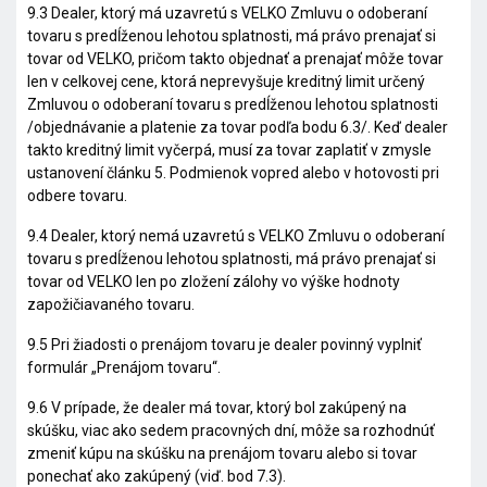
9.3 Dealer, ktorý má uzavretú s VELKO Zmluvu o odoberaní
tovaru s predĺženou lehotou splatnosti, má právo prenajať si
tovar od VELKO, pričom takto objednať a prenajať môže tovar
len v celkovej cene, ktorá neprevyšuje kreditný limit určený
Zmluvou o odoberaní tovaru s predĺženou lehotou splatnosti
/objednávanie a platenie za tovar podľa bodu 6.3/. Keď dealer
takto kreditný limit vyčerpá, musí za tovar zaplatiť v zmysle
ustanovení článku 5. Podmienok vopred alebo v hotovosti pri
odbere tovaru.
9.4 Dealer, ktorý nemá uzavretú s VELKO Zmluvu o odoberaní
tovaru s predĺženou lehotou splatnosti, má právo prenajať si
tovar od VELKO len po zložení zálohy vo výške hodnoty
zapožičiavaného tovaru.
9.5 Pri žiadosti o prenájom tovaru je dealer povinný vyplniť
formulár „Prenájom tovaru“.
9.6 V prípade, že dealer má tovar, ktorý bol zakúpený na
skúšku, viac ako sedem pracovných dní, môže sa rozhodnúť
zmeniť kúpu na skúšku na prenájom tovaru alebo si tovar
ponechať ako zakúpený (viď. bod 7.3).