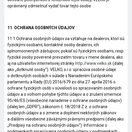
oprávnený odmietnuť vydať tovar tejto osobe.
11. OCHRANA OSOBNÝCH ÚDAJOV
11.1 Ochrana osobných údajov sa vzťahuje na dealerov, ktorí sú
fyzickými osobami, kontaktné osoby dealerov, ich
splnomocnených zástupcov, pokiaľ sú fyzickými osobami, resp.
fyzické osoby poverené prevzatím tovaru v mene dealera, ako
aj na užívateľov internetovej stránky
http://www.velko.sk
(ďalej
ako „
dotknuté osoby
“). VELKO, s.r.o. spracúva osobné údaje
o dotknutých osobách v súlade s Nariadením Európskeho
parlamentu a Rady (EU) 2016/679 zo dňa 27. apríla 2016 o
ochrane fyzických osôb v súvislosti so spracovaním osobných
údajov a o voľnom pohybe týchto údajov a o zrušení smernice
95/46/ES (všeobecné nariadenie o ochrane osobných údajov)
(ďalej len „
GDPR
“), zákonom č. 18/2018 Z.z. o ochrane
osobných údajov a o zmene a doplnení niektorých zákonov
a ďalšími všeobecne záväznými právnymi predpismi (ďalej ako
„
Predpisy na ochranu osobných údajov
“). Informácie o
podmienkach spracúvania osobných údajov v podmienkach