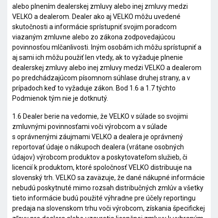
alebo plnením dealerskej zmluvy alebo inej zmluvy medzi
VELKO a dealerom. Dealer ako aj VELKO môžu uvedené
skutočnosti a informácie sprístupniť svojim poradcom
viazaným zmluvne alebo zo zákona zodpovedajúcou
povinnosťou mlčanlivosti. Iným osobám ich môžu sprístupniť a
aj sami ich môžu použiť len vtedy, ak to vyžaduje plnenie
dealerskej zmluvy alebo inej zmluvy medzi VELKO a dealerom
po predchádzajúcom písomnom súhlase druhej strany, a v
prípadoch keď to vyžaduje zákon. Bod 1.6 a 1.7 týchto
Podmienok tým nie je dotknutý.
1.6 Dealer berie na vedomie, že VELKO v súlade so svojimi
zmluvnými povinnosťami voči výrobcom a v súlade
s oprávnenými záujmami VELKO a dealera je oprávnený
reportovať údaje o nákupoch dealera (vrátane osobných
údajov) výrobcom produktov a poskytovateľom služieb, či
licencií k produktom, ktoré spoločnosť VELKO distribuuje na
slovenský trh. VELKO sa zaväzuje, že dané nákupné informácie
nebudú poskytnuté mimo rozsah distribučných zmlúv a všetky
tieto informácie budú použité výhradne pre účely reportingu
predaja na slovenskom trhu voči výrobcom, získania špecifickej