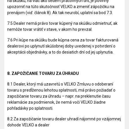
na skúšku, na viac ako sedem pracovných dní, je povinný
upozorniť na túto skutočnosť VELKO a zmeniť zápožičku na
prenájom (viď. článok 8). Ak tak neurobí, uplatní sa bod 7.3.
7.5 Dealer nemá právo tovar kúpený na skúšku odmietnuť, ak
nemôže tovar vrátiť v stave, v akom ho prevzal.
7.6 Pri kúpe na skúšku bude kúpna cena za tovar fakturovaná
dealerovi po uplynutí skúšobnej doby uvedenej v potvrdení o
akceptácii objednávky, a to do desiatich dní od jej uplynutia.
8. ZAPOŽIČANIE TOVARU ZA ÚHRADU
8.1 Dealer, ktorý má uzavretú s VELKO Zmluvu o odoberaní
tovaru s predĺženou lehotou splatnosti, má právo požiadať o
zapožičanie tovaru za úhradu – napr. na preklenutie času
reklamácie za podmienok, že nemá voči VELKO žiadne
pohľadávky po splatnosti.
8.2 Za zapožičanie tovaru dealer uhradí nájomné po vzájomnej
dohode VELKO a dealer