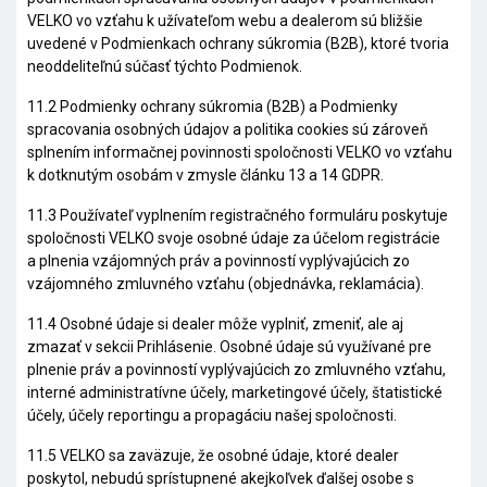
VELKO vo vzťahu k užívateľom webu a dealerom sú bližšie
uvedené v
Podmienkach ochrany súkromia (B2B)
, ktoré tvoria
neoddeliteľnú súčasť týchto Podmienok.
11.2
Podmienky ochrany súkromia (B2B)
a
Podmienky
spracovania osobných údajov a politika cookies
sú zároveň
splnením informačnej povinnosti spoločnosti VELKO vo vzťahu
k dotknutým osobám v zmysle článku 13 a 14 GDPR.
11.3 Používateľ vyplnením registračného formuláru poskytuje
spoločnosti VELKO svoje osobné údaje za účelom registrácie
a plnenia vzájomných práv a povinností vyplývajúcich zo
vzájomného zmluvného vzťahu (objednávka, reklamácia).
11.4 Osobné údaje si dealer môže vyplniť, zmeniť, ale aj
zmazať v sekcii Prihlásenie. Osobné údaje sú využívané pre
plnenie práv a povinností vyplývajúcich zo zmluvného vzťahu,
interné administratívne účely, marketingové účely, štatistické
účely, účely reportingu a propagáciu našej spoločnosti.
11.5 VELKO sa zaväzuje, že osobné údaje, ktoré dealer
poskytol, nebudú sprístupnené akejkoľvek ďalšej osobe s