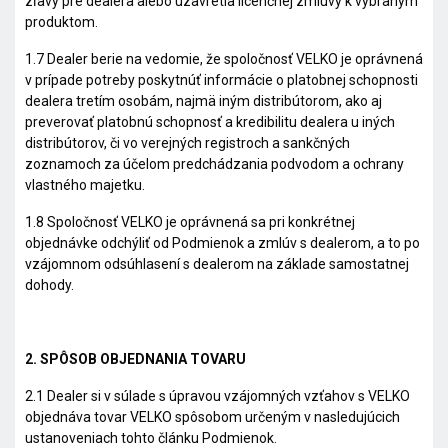
zľavy pre dealera alebo uzavretia licenčnej zmluvy k vybraným
produktom.
1.7 Dealer berie na vedomie, že spoločnosť VELKO je oprávnená
v prípade potreby poskytnúť informácie o platobnej schopnosti
dealera tretím osobám, najmä iným distribútorom, ako aj
preverovať platobnú schopnosť a kredibilitu dealera u iných
distribútorov, či vo verejných registroch a sankčných
zoznamoch za účelom predchádzania podvodom a ochrany
vlastného majetku.
1.8 Spoločnosť VELKO je oprávnená sa pri konkrétnej
objednávke odchýliť od Podmienok a zmlúv s dealerom, a to po
vzájomnom odsúhlasení s dealerom na základe samostatnej
dohody.
2. SPÔSOB OBJEDNANIA TOVARU
2.1 Dealer si v súlade s úpravou vzájomných vzťahov s VELKO
objednáva tovar VELKO spôsobom určeným v nasledujúcich
ustanoveniach tohto článku Podmienok.