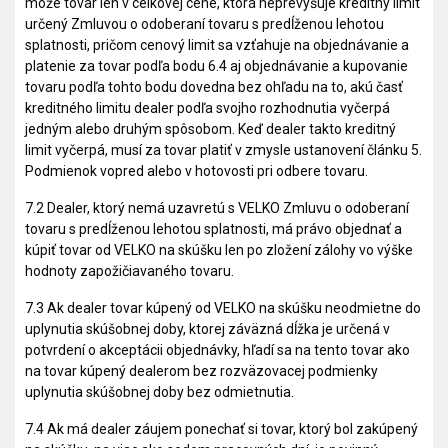
môže tovar len v celkovej cene, ktorá neprevyšuje kreditný limit
určený Zmluvou o odoberaní tovaru s predĺženou lehotou
splatnosti, pričom cenový limit sa vzťahuje na objednávanie a
platenie za tovar podľa bodu 6.4 aj objednávanie a kupovanie
tovaru podľa tohto bodu dovedna bez ohľadu na to, akú časť
kreditného limitu dealer podľa svojho rozhodnutia vyčerpá
jedným alebo druhým spôsobom. Keď dealer takto kreditný
limit vyčerpá, musí za tovar platiť v zmysle ustanovení článku 5.
Podmienok vopred alebo v hotovosti pri odbere tovaru.
7.2 Dealer, ktorý nemá uzavretú s VELKO Zmluvu o odoberaní
tovaru s predĺženou lehotou splatnosti, má právo objednať a
kúpiť tovar od VELKO na skúšku len po zložení zálohy vo výške
hodnoty zapožičiavaného tovaru.
7.3 Ak dealer tovar kúpený od VELKO na skúšku neodmietne do
uplynutia skúšobnej doby, ktorej záväzná dĺžka je určená v
potvrdení o akceptácii objednávky, hľadí sa na tento tovar ako
na tovar kúpený dealerom bez rozväzovacej podmienky
uplynutia skúšobnej doby bez odmietnutia.
7.4 Ak má dealer záujem ponechať si tovar, ktorý bol zakúpený