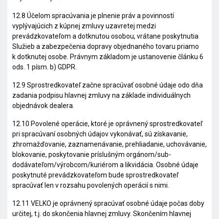
12.8 Účelom spracúvania je plnenie práv a povinností
vyplývajúcich z kúpnej zmluvy uzavretej medzi
prevádzkovateľom a dotknutou osobou, vrátane poskytnutia
Služieb a zabezpečenia dopravy objednaného tovaru priamo
k dotknutej osobe. Právnym základom je ustanovenie článku 6
ods. 1 písm. b) GDPR.
12.9 Sprostredkovateľ začne spracúvať osobné údaje odo dňa
zadania podpisu hlavnej zmluvy na základe individuálnych
objednávok dealera.
12.10 Povolené operácie, ktoré je oprávnený sprostredkovateľ
pri spracúvaní osobných údajov vykonávať, sú získavanie,
zhromažďovanie, zaznamenávanie, prehliadanie, uchovávanie,
blokovanie, poskytovanie príslušným orgánom/sub-
dodávateľom/výrobcom/kuriérom a likvidácia. Osobné údaje
poskytnuté prevádzkovateľom bude sprostredkovateľ
spracúvať len v rozsahu povolených operácií s nimi.
12.11 VELKO je oprávnený spracúvať osobné údaje počas doby
určitej, t.j. do skončenia hlavnej zmluvy. Skončením hlavnej