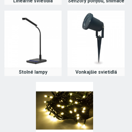
Lineárne svietidlá
Senzory pohybu, snímače
Stolné lampy
Vonkajšie svietidlá