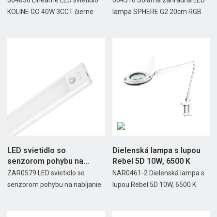
004836 Lineárne LED svietidlo
004516 Solárna záhradna LED
KOLINE GO 40W 3CCT čierne
lampa SPHERE G2 20cm RGB
LED svietidlo so
Dielenská lampa s lupou
senzorom pohybu na
Rebel 5D 10W, 6500 K
nabíjanie
ZAR0579 LED svietidlo so
NAR0461-2 Dielenská lampa s
senzorom pohybu na nabíjanie
lupou Rebel 5D 10W, 6500 K