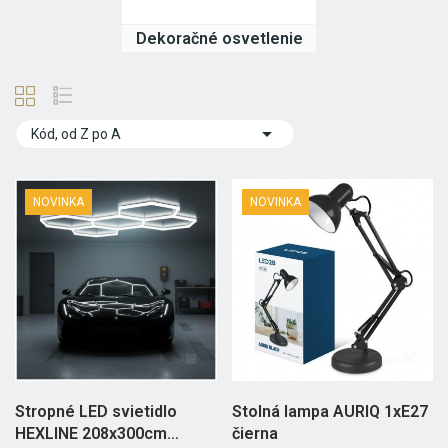
Dekoračné osvetlenie

Kód, od Z po A
NOVINKA
NOVINKA
Stropné LED svietidlo
Stolná lampa AURIQ 1xE27
HEXLINE 208x300cm
čierna