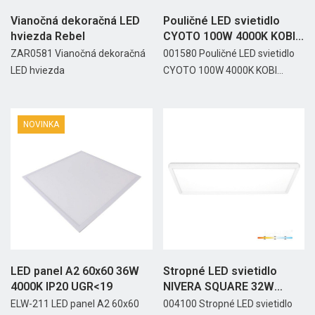
Vianočná dekoračná LED
Pouličné LED svietidlo
hviezda Rebel
CYOTO 100W 4000K KOBI...
ZAR0581 Vianočná dekoračná
001580 Pouličné LED svietidlo
LED hviezda
CYOTO 100W 4000K KOBI...
NOVINKA
LED panel A2 60x60 36W
Stropné LED svietidlo
4000K IP20 UGR<19
NIVERA SQUARE 32W
3CCT...
ELW-211 LED panel A2 60x60
004100 Stropné LED svietidlo