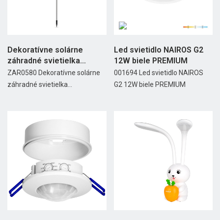
Dekoratívne solárne
Led svietidlo NAIROS G2
záhradné svietielka
12W biele PREMIUM
Rebel...
ZAR0580 Dekoratívne solárne
001694 Led svietidlo NAIROS
záhradné svietielka...
G2 12W biele PREMIUM