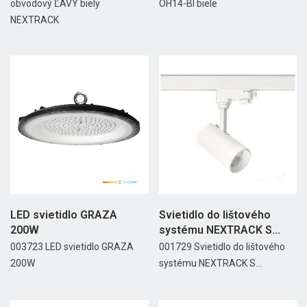
obvodový ĽAVÝ biely
OH14-BI biele
NEXTRACK
LED svietidlo GRAZA
Svietidlo do lištového
200W
systému NEXTRACK S
LINE...
003723 LED svietidlo GRAZA
001729 Svietidlo do lištového
200W
systému NEXTRACK S...