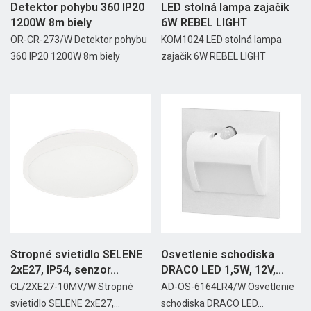
Detektor pohybu 360 IP20
LED stolná lampa zajačik
1200W 8m biely
6W REBEL LIGHT
OR-CR-273/W Detektor pohybu
KOM1024 LED stolná lampa
360 IP20 1200W 8m biely
zajačik 6W REBEL LIGHT
Stropné svietidlo SELENE
Osvetlenie schodiska
2xE27, IP54, senzor...
DRACO LED 1,5W, 12V,...
CL/2XE27-10MV/W Stropné
AD-OS-6164LR4/W Osvetlenie
svietidlo SELENE 2xE27,...
schodiska DRACO LED...