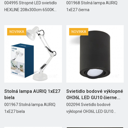
6500K Kobi
004995 Stropné LED svietidlo
001968 Stolná lampa AURIQ
HEXLINE 208x300cm 6500K...
1xE27 čierna
NOVINKA
NOVINKA
Stolná lampa AURIQ 1xE27
Svietidlo bodové výklopné
biela
OH36L LED GU10 čierne...
001967 Stolná lampa AURIQ
002094 Svietidlo bodové
1xE27 biela
výklopné OH36L LED GU10...