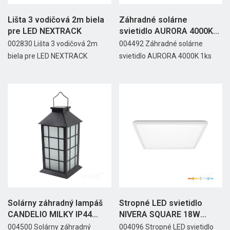
Lišta 3 vodičová 2m biela
Záhradné solárne
pre LED NEXTRACK
svietidlo AURORA 4000K
1ks
002830 Lišta 3 vodičová 2m
004492 Záhradné solárne
biela pre LED NEXTRACK
svietidlo AURORA 4000K 1ks
Solárny záhradný lampáš
Stropné LED svietidlo
CANDELIO MILKY IP44
NIVERA SQUARE 18W
čierny
3CCT...
004500 Solárny záhradný
004096 Stropné LED svietidlo