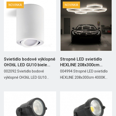
NOVINKA
NOVINKA
Svietidlo bodové výklopné
Stropné LED svietidlo
OH36L LED GU10 biele...
HEXLINE 208x300cm
4000K Kobi
002092 Svietidlo bodové
004994 Stropné LED svietidlo
výklopné OH36L LED GU10...
HEXLINE 208x300cm 4000K...