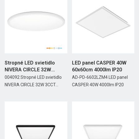
Stropné LED svietidlo
LED panel CASPER 40W
NIVERA CIRCLE 32W
60x60cm 4000lm IP20
3CCT...
004092 Stropné LED svietidlo
AD-PD-6602LZM4 LED panel
NIVERA CIRCLE 32W 3CCT...
CASPER 40W 4000lm IP20