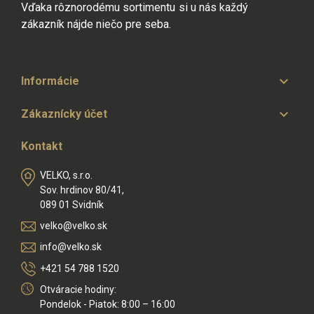
Vďaka rôznorodému sortimentu si u nás každý
zákazník nájde niečo pre seba.

Informácie

Zákaznícky účet
Kontakt
VELKO, s.r.o.
Sov. hrdinov 80/41,
089 01 Svidník
velko@velko.sk
info@velko.sk
+421 54 788 1520
Otváracie hodiny:
Pondelok - Piatok: 8:00 – 16:00