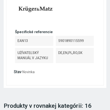
Špecifické referencie
EAN13
5901890115599
UŽÍVATEĽSKÝ
DE,EN,PL,RO,SK
MANUÁL V JAZYKU
Stav
Novinka
Produkty v rovnakej kategórii: 16