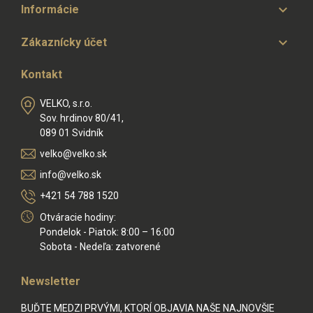

Informácie

Zákaznícky účet
Kontakt
VELKO, s.r.o.
Sov. hrdinov 80/41,
089 01 Svidník
velko@velko.sk
info@velko.sk
+421 54 788 1520
Otváracie hodiny:
Pondelok - Piatok: 8:00 – 16:00
Sobota - Nedeľa: zatvorené
Newsletter
BUĎTE MEDZI PRVÝMI, KTORÍ OBJAVIA NAŠE NAJNOVŠIE