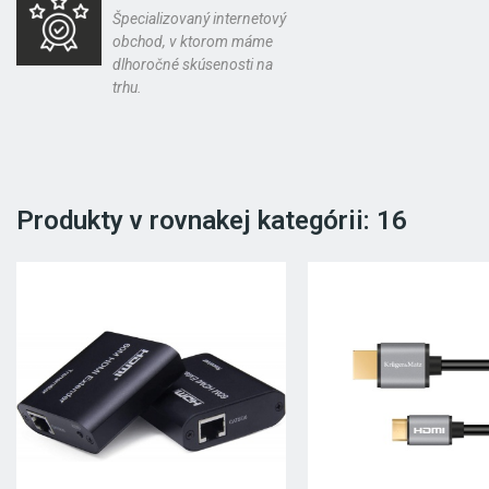
Špecializovaný internetový
obchod, v ktorom máme
dlhoročné skúsenosti na
trhu.
Produkty v rovnakej kategórii: 16