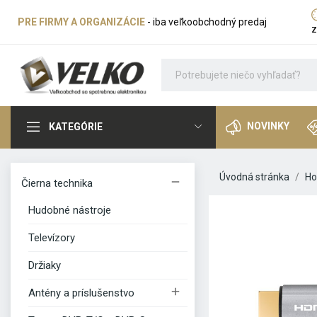
PRE FIRMY A ORGANIZÁCIE
- iba veľkoobchodný predaj
z
NOVINKY
KATEGÓRIE
Úvodná stránka
H

Čierna technika
Hudobné nástroje
Televízory
Držiaky

Antény a príslušenstvo