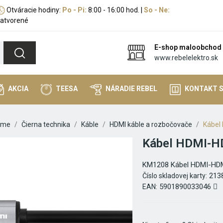
Otváracie hodiny:
Po - Pi:
8:00 - 16:00 hod. |
So - Ne:
atvorené
E-shop maloobchod
www.rebelelektro.sk
AKCIA
TEESA
NÁRADIE REBEL
KONTAKT 
ome
Čierna technika
Káble
HDMI káble a rozbočovače
Kábel
Kábel HDMI-H
KM1208 Kábel HDMI-HDM
213
Číslo skladovej karty:
5901890033046
EAN: