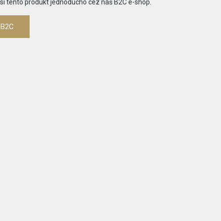
 si tento produkt jednoducho cez náš B2C e-shop.
 B2C