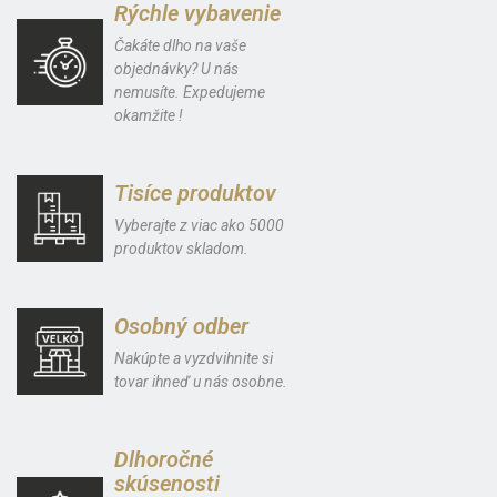
Rýchle vybavenie
Čakáte dlho na vaše
objednávky? U nás
nemusíte. Expedujeme
okamžite !
Tisíce produktov
Vyberajte z viac ako 5000
produktov skladom.
Osobný odber
Nakúpte a vyzdvihnite si
tovar ihneď u nás osobne.
Dlhoročné
skúsenosti