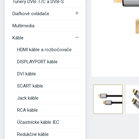
Tunery DVB-T/C a DVB-S

Diaľkové ovládače
Multimedia

Káble
HDMI káble a rozbočovače
DISPLAYPORT káble
DVI káble
SCART káble
Jack káble
RCA káble
Účastnícke káble IEC
Redukčné káble