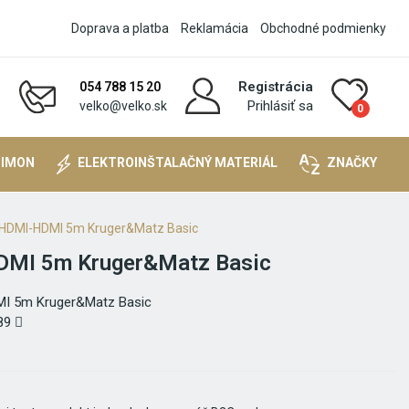
Doprava a platba
Reklamácia
Obchodné podmienky
Registrácia
054 788 15 20
Prihlásiť sa
velko@velko.sk
0
SIMON
ELEKTROINŠTALAČNÝ MATERIÁL
ZNAČKY
 HDMI-HDMI 5m Kruger&Matz Basic
DMI 5m Kruger&Matz Basic
I 5m Kruger&Matz Basic
89