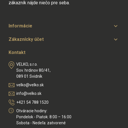
zákazník nájde niečo pre seba.

Informácie

Zákaznícky účet
Kontakt
VELKO, s.r.o.
Sov. hrdinov 80/41,
089 01 Svidník
velko@velko.sk
info@velko.sk
+421 54 788 1520
Otváracie hodiny:
Pondelok - Piatok: 8:00 – 16:00
Sobota - Nedeľa: zatvorené