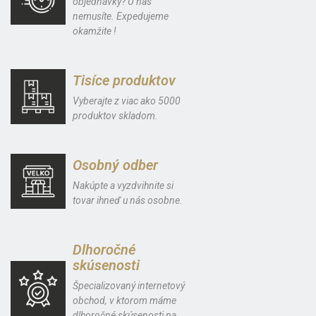
objednávky? U nás
nemusíte. Expedujeme
okamžite !
Tisíce produktov
Vyberajte z viac ako 5000
produktov skladom.
Osobný odber
Nakúpte a vyzdvihnite si
tovar ihneď u nás osobne.
Dlhoročné
skúsenosti
Špecializovaný internetový
obchod, v ktorom máme
dlhoročné skúsenosti na