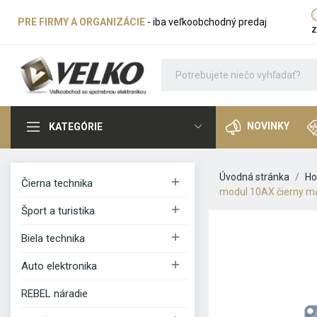
PRE FIRMY A ORGANIZÁCIE
- iba veľkoobchodný predaj
z
NOVINKY
KATEGÓRIE
Úvodná stránka
H

Čierna technika
modul 10AX čierny m

Šport a turistika

Biela technika

Auto elektronika
REBEL náradie