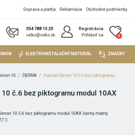
Doprava a platba
Reklamácia
Obchodné podmienky
Registrácia
054 788 15 20
Prihlásiť sa
velko@velko.sk
0
SIMON
ELEKTROINŠTALAČNÝ MATERIÁL
ZNAČKY
imon 10
ČIERNA
Vypínač Simon 10 č.6 bez piktogramu
 10 č.6 bez piktogramu modul 10AX
imon 10 č.6 bez piktogramu modul 10AX čierny matný
27