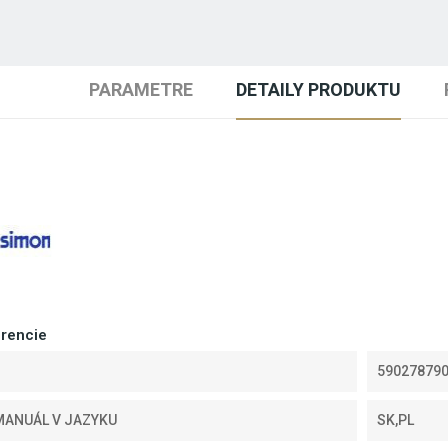
PARAMETRE
DETAILY PRODUKTU
erencie
59027879
MANUÁL V JAZYKU
SK,PL