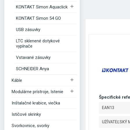

KONTAKT Simon Aquaclick
KONTAKT Simon 54 GO
USB zásuvky
LTC sklenené dotykové
vypínače
Vstavané zásuvky
SCHNEIDER Anya

Káble

Modulárne prístroje, Istenie
Špecifické ref
Inštalačné krabice, viečka
EAN13
Ističové skrinky
UŽÍVATEĽSKÝ 
Svorkovnice, svorky