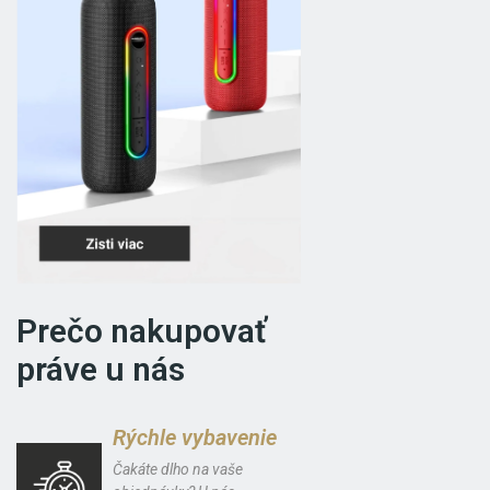
Prečo nakupovať
práve u nás
Rýchle vybavenie
Čakáte dlho na vaše