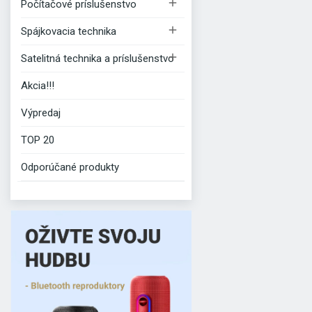

Počítačové príslušenstvo

Spájkovacia technika

Satelitná technika a príslušenstvo
Akcia!!!
Výpredaj
TOP 20
Odporúčané produkty