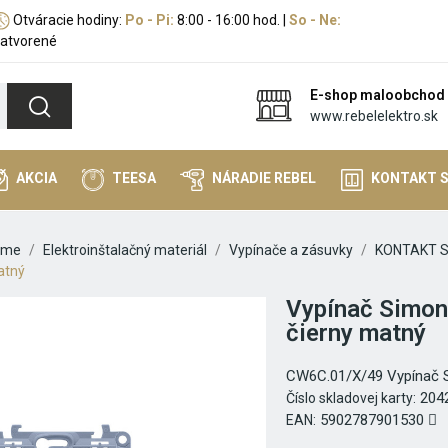
Otváracie hodiny:
Po - Pi:
8:00 - 16:00 hod. |
So - Ne:
atvorené
E-shop maloobchod
www.rebelelektro.sk
AKCIA
TEESA
NÁRADIE REBEL
KONTAKT 
ome
Elektroinštalačný materiál
Vypínače a zásuvky
KONTAKT S
atný
Vypínač Simon
čierny matný
CW6C.01/X/49 Vypínač S
204
Číslo skladovej karty:
5902787901530
EAN: